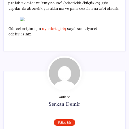
prefabrik evler ve “tiny house” (tekerlekli/küçük ev) gibi
yapılar da abonelik yasaklarına ve para cezalarına tabi olacak.
Güncel erişim için
oynabet giriş
sayfasını ziyaret
edebilirsiniz.
Author
Serkan Demir
Follow Me