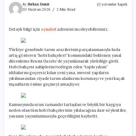
Hobi
By
Serkan Demir
yorumlar kapalı
bahçelerine
20 Haziran 2026
2 Min Read
getirilen
üç
yasak:
Detaylı bilgi için
oynabet
adresini inceleyebilirsiniz.
Para
cezası
uygulanacak
için
Türkiye genelinde tarım arazilerinin parçalanmasıyla hızla
artış gösteren “hobi bahçeleri” konusundaki beklenen yasal
düzenleme Resmi Gazete’de yayımlanarak yürürlüğe girdi.
Hobi bahçesi sahiplerini tedirgin eden “toplu yıkım”
iddialarını geçersiz kılan yeni yasa, mevcut yapıların
yıkılmasından ziyade tarım alanlarını korumayı ve yeni kaçak
inşaatların önüne geçmeyi amaçlıyor.
Kamuoyunda uzun zamandır tartışılan ve büyük bir kaygıya
neden olan tüm hobi bahçelerinin yıkılacağına dair söylentiler,
yasanın yayımlanmasıyla geçerliliğini kaybetti.