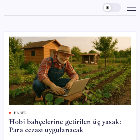
Skip
to
content
HABER
Hobi bahçelerine getirilen üç yasak:
Para cezası uygulanacak