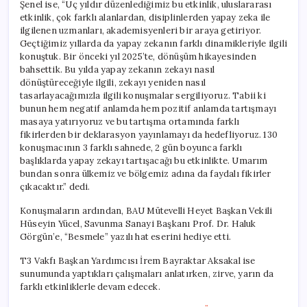
Şenel ise, “Üç yıldır düzenlediğimiz bu etkinlik, uluslararası
etkinlik, çok farklı alanlardan, disiplinlerden yapay zeka ile
ilgilenen uzmanları, akademisyenleri bir araya getiriyor.
Geçtiğimiz yıllarda da yapay zekanın farklı dinamikleriyle ilgili
konuştuk. Bir önceki yıl 2025’te, dönüşüm hikayesinden
bahsettik. Bu yılda yapay zekanın zekayı nasıl
dönüştüreceğiyle ilgili, zekayı yeniden nasıl
tasarlayacağımızla ilgili konuşmalar sergiliyoruz. Tabii ki
bunun hem negatif anlamda hem pozitif anlamda tartışmayı
masaya yatırıyoruz ve bu tartışma ortamında farklı
fikirlerden bir deklarasyon yayınlamayı da hedefliyoruz. 130
konuşmacının 3 farklı sahnede, 2 gün boyunca farklı
başlıklarda yapay zekayı tartışacağı bu etkinlikte. Umarım
bundan sonra ülkemiz ve bölgemiz adına da faydalı fikirler
çıkacaktır.” dedi.
Konuşmaların ardından, BAU Mütevelli Heyet Başkan Vekili
Hüseyin Yücel, Savunma Sanayi Başkanı Prof. Dr. Haluk
Görgün’e, “Besmele” yazılı hat eserini hediye etti.
T3 Vakfı Başkan Yardımcısı İrem Bayraktar Aksakal ise
sunumunda yaptıkları çalışmaları anlatırken, zirve, yarın da
farklı etkinliklerle devam edecek.