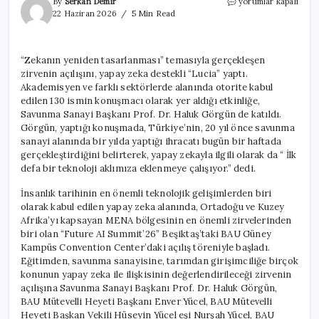
Future
By
Serkan Demir
yorumlar kapalı
AI
22 Haziran 2026
5 Min Read
Summit
26,
Bahçeşehir
“Zekanın yeniden tasarlanması” temasıyla gerçekleşen
Üniversitesinde
zirvenin açılışını, yapay zeka destekli “Lucia” yaptı.
başladı
için
Akademisyen ve farklı sektörlerde alanında otorite kabul
edilen 130 ismin konuşmacı olarak yer aldığı etkinliğe,
Savunma Sanayi Başkanı Prof. Dr. Haluk Görgün de katıldı.
Görgün, yaptığı konuşmada, Türkiye’nin, 20 yıl önce savunma
sanayi alanında bir yılda yaptığı ihracatı bugün bir haftada
gerçekleştirdiğini belirterek, yapay zekayla ilgili olarak da “ İlk
defa bir teknoloji aklımıza eklenmeye çalışıyor.” dedi.
İnsanlık tarihinin en önemli teknolojik gelişimlerden biri
olarak kabul edilen yapay zeka alanında, Ortadoğu ve Kuzey
Afrika’yı kapsayan MENA bölgesinin en önemli zirvelerinden
biri olan “Future AI Summit’26” Beşiktaş’taki BAU Güney
Kampüs Convention Center’daki açılış töreniyle başladı.
Eğitimden, savunma sanayisine, tarımdan girişimciliğe birçok
konunun yapay zeka ile ilişkisinin değerlendirileceği zirvenin
açılışına Savunma Sanayi Başkanı Prof. Dr. Haluk Görgün,
BAU Mütevelli Heyeti Başkanı Enver Yücel, BAU Mütevelli
Heyeti Başkan Vekili Hüseyin Yücel eşi Nurşah Yücel, BAU