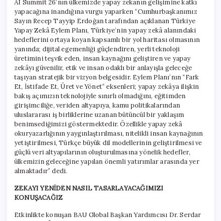
AI Summit 26’nın ülkemizde yapay zekanın gelişimine katkı
yapacağına inandığına vurgu yaparken “Cumhurbaşkanımız
Sayın Recep Tayyip Erdoğan tarafından açıklanan Türkiye
Yapay Zekâ Eylem Planı, Türkiye’nin yapay zekâ alanındaki
hedeflerini ortaya koyan kapsamlı bir yol haritası olmasının
yanında; dijital egemenliği güçlendiren, yerli teknoloji
üretimini teşvik eden, insan kaynağını geliştiren ve yapay
zekâyı güvenilir, etik ve insan odaklı bir anlayışla geleceğe
taşıyan stratejik bir vizyon belgesidir. Eylem Planı’nın “Fark
Et, İstifade Et, Üret ve Yönet” eksenleri; yapay zekâya ilişkin
bakış açımızın teknolojiyle sınırlı olmadığını, eğitimden
girişimciliğe, veriden altyapıya, kamu politikalarından
uluslararası iş birliklerine uzanan bütüncül bir yaklaşım
benimsediğimizi göstermektedir. Özellikle yapay zekâ
okuryazarlığının yaygınlaştırılması, nitelikli insan kaynağının
yetiştirilmesi, Türkçe büyük dil modellerinin geliştirilmesi ve
güçlü veri altyapılarının oluşturulmasına yönelik hedefler,
ülkemizin geleceğine yapılan önemli yatırımlar arasında yer
almaktadır” dedi.
ZEKAYI YENİDEN NASIL TASARLAYACAĞIMIZI
KONUŞACAĞIZ
Etkinlikte konuşan BAU Global Başkan Yardımcısı Dr. Serdar