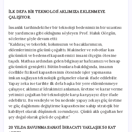
İLK DEFA BİR TEKNOLOJİ AKLIMIZA EKLENMEYE
ÇALIŞIYOR.
İnsanlık tarihindeki her bir teknoloji bedenimizin bir uzantısı
bir yardımcısı gibi olduğunu söyleyen Prof. Haluk Görgün,
sözlerine şöyle devam etti:
“Kaldıraç ve tekerlek; kolumuzun ve bacaklarımızın,
eklemlerimizin gücünü çoğalttı. Makineler ve robotlar kas
gücümüzü ve bedensel kapasitemizi insani ölçeğin ötesine
taşıdı. Matbaa ardından gelen bilgisayar hafızamızı ve hesap
gücümüzü genişletti. Bütün bunlara bakıldığında, insanın
özellikle fiziksel kapasitesinin ötesinde işler yapmasına
imkan sağlayan teknolojik gelişmeler olarak ifade edilebilir.
Yapay zeka ise tarihte ilk defa başka bir yere eklemlenmeye
çalışıyor, aklımıza! İdrakimizi anlaman, üretme ve karar verme
yetimizi çoğaltan bir teknolojiyle karşı karşıyayız diye ifade
edebiliriz. Bu vesileyle ve bu nedenle yapay zekayı güç üretme
ve güç dağılımını değiştirme kapasitesine sahip stratejik bir
kabiliyet olarak düşünmek zorundayız. Çünkü aklı çoğaltan her
şey doğal olarak gücü de çoğaltır.”
20 YILDA SAVUNMA SANAYİ İHRACATI YAKLAŞIK 50 KAT