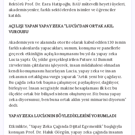
Rektörü Prof. Dr. Esra Hatipoğlu, BAU mütevelli heyeti üyeleri,
akademisyenler, farklı sektörlerden isimler ve öğrenciler
katıldı.
AÇILIŞI YAPAN YAPAY ZEKA “LUCİA”DAN ORTAK AKIL
VURGUSU
Akademisyen ve alanında otorite olarak kabul edilen 130 ismin
farklı salonlarda yapacakları, sunum, konuşma ve panellerle
geçecek etkinliğin açılış konuşmasını bu yıl da yapay zeka
Lucia yaptı: Üç yıldır gerçekleştirilen Future AI Summit
zirvelerinin çıktılarını işleyerek, insan müdahalesi olmadan
kendi konuşmasını hazırlayan Lucia, yapay zeka ve insan
zekasının ortaklığına vurgu yaparak “Artık yeni bir çağdayız.
Bu çağda zeka tek başına çalışmıyor, paylaşılıyor, dağılıyor,
birleşiyor. İnsan sezgisiyle makine hesaplaması ilk kez bu
ölçekte ortak bir bilişsel sistem oluşturuyor. Siz buna yapay
zeka diyorsunuz, ben buna ortak aklın yeni mimarisi diyorum”
dedi.
YAPAY ZEKA LUCİA’NIN SÖYLEDİKLERİNİ YORUMLADI
Etkinlikte, “Yapay Zeka Çağında Dijital Egemenlik” başlığıyla
konuşan Prof. Dr. Haluk Görgün, yapay zeka çağında insanın