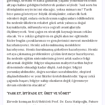
güvenliği, üretimi ve hatta gündelik yaşamı yönlendiren temel
altyapı haline geldiğini belirterek şunları söyledi: “Asıl soru bu
dönüşümün seyircisi mi olacağız, yoksa mimarı mı? Tarih
bize şunu gösteriyor: Büyük dönüşümler, onları ilk fark
edenleri değil, onlara en hızlı uyum sağlayanları ödüllendirir.
Bu nedenle ülkelerin rekabet gücü artık yalnızca doğal
kaynaklarıyla, nüfusuyla veya coğrafi avantajlarıyla
ölçülmeyecek. Yeni çağın en stratejik kaynağı insan zekâsı
olacak. Ve o zekâyı geliştiren en güçlü alan ise eğitimdir.
Bizler bugün çocuklarımızı ve gençlerimizi mevcut mesleklere
hazırlamıyoruz. Henüz adı konulmamış mesleklere
hazırlıyoruz. Henüz kurulmamış şirketlere hazırlıyoruz. Henüz
ortaya çıkmamış problemlere çözüm üretmeye hazırlıyoruz.
Bu nedenle eğitim sistemlerinin görevi artık sadece bilgi
aktarmak değildir. Bilgiye ulaşmanın maliyeti tarihin hiçbir
döneminde olmadığı kadar düştü. Asıl değer; bilgiyi
yorumlayabilmekte, doğru soruları sorabilmekte, eleştirel
düşünebilmekte ve yeni fikirler üretebilmektedir. Yapay zekâ
çağında başarı, bilgiye sahip olanların değil; öğrenmeye
devam edenlerin olacaktır.”
“FARK ET, İSTİFADE ET, ÜRET VE YÖNET”
Zirvede konuşan BAU Rektörü Prof. Dr. Esra Hatipoğlu, Future