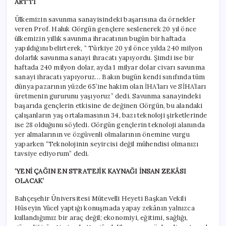
ARTTI
Ülkemizin savunma sanayisindeki başarısına da örnekler
veren Prof. Haluk Görgün gençlere seslenerek 20 yıl önce
ülkemizin yıllık savunma ihracatının bugün bir haftada
yapıldığını belirterek, “ Türkiye 20 yıl önce yılda 240 milyon
dolarlık savunma sanayi ihracatı yapıyordu. Şimdi ise bir
haftada 240 milyon dolar, ayda 1 milyar dolar civarı savunma
sanayi ihracatı yapıyoruz… Bakın bugün kendi sınıfında tüm
dünya pazarının yüzde 65’ine hakim olan İHA’ları ve SİHA’ları
üretmenin gururunu yaşıyoruz” dedi. Savunma sanayindeki
başarıda gençlerin etkisine de değinen Görgün, bu alandaki
çalışanların yaş ortalamasının 34, bazı teknoloji şirketlerinde
ise 28 olduğunu söyledi. Görgün gençlerin teknoloji alanında
yer almalarının ve özgüvenli olmalarının önemine vurgu
yaparken “Teknolojinin seyircisi değil mühendisi olmanızı
tavsiye ediyorum” dedi.
‘YENİ ÇAĞIN EN STRATEJİK KAYNAĞI İNSAN ZEKÂSI
OLACAK’
Bahçeşehir Üniversitesi Mütevelli Heyeti Başkan Vekili
Hüseyin Yücel yaptığı konuşmada yapay zekânın yalnızca
kullandığımız bir araç değil; ekonomiyi, eğitimi, sağlığı,