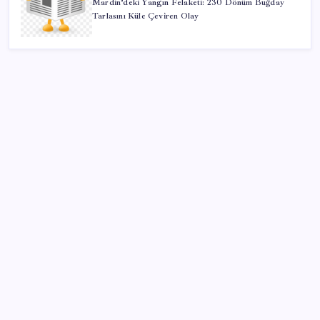
Mardin’deki Yangın Felaketi: 230 Dönüm Buğday
Tarlasını Küle Çeviren Olay
SON YAZILAR
Düz Dünya gibi teorilere inanma eğiliminin
arkasındaki gizem çözüldü
Trump’tan Fed Başkanı Warsh’a: Faiz kararı
tamamen ona bağlı değil
Bakan Yumaklı Güvenli Elektronik Küpe İzleme
Sistemi’ni tanıttı! “Her hayvanın dijital bir kimliği