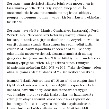
Soruşturmanın derinleştirilmesi için havuz motorunun iç
tasarımına yönelik ek bilirkişi raporu talep edildi. İlk
incelemelerde, havuz motorunda montaj hatası olduğu ve
pompa motorunun montajını yapan kişilerin kusurlu oldukları
belirlendi.
Soruşturmayı yürüten Manisa Cumhuriyet Başsavcılığı, Ferdi
Zeyrek’in eşi Nurcan ve kızı Nehir’in şikayetçi olmasıyla
birlikte, 20 tanık ve 6 şüpheli ile ifade aldı. Zeyrek’in evindeki
enerji odasının standartlara uygun inşa edilmediği iddia
edilen Z.M., havuz inşaatında görev alan M.Y.P., ve enerji
odasındaki motor ve elektrik aksamlarının hatalı montajını
gerçekleştirdiği öne sürülen N.B. ile bilirkişi raporunda hatalı
montaj yaptığı belirtilen H.İ. gözaltına alındı. Emniyet
işlemlerinin ardından Z.M., N.B. ve H.İ., ‘Taksirle ölüme neden
olma’ suçlamasıyla tutuklandı, M.Y.P. ise serbest bırakıldı.
İstanbul Teknik Üniversitesi (İTÜ) tarafından oluşturulan 5
kişilik akademisyen heyeti, olayla ilgili bir rapor hazırladı.
Raporda, havuzun enerji odasının standartlara uygun
yapılmadığı, motor ve elektrik aksamlarının hatalı monte
edildiği ve olayda sorumlu olabilecek başka kişilerin de
bulunduğu ifade edildi. Ayrıca, raporda olayda asli ve tali
kusuru bulunan farklı kişilerin tespit edildiği belirtildi.