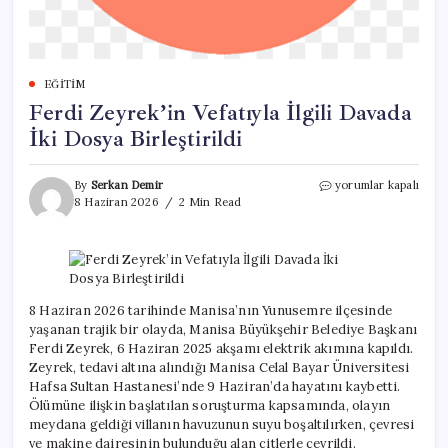
EĞITIM
Ferdi Zeyrek’in Vefatıyla İlgili Davada
İki Dosya Birleştirildi
Ferdi
By
Serkan Demir
yorumlar kapalı
Zeyrek’in
8 Haziran 2026
2 Min Read
Vefatıyla
İlgili
Davada
İki
Dosya
Birleştirildi
8 Haziran 2026 tarihinde Manisa’nın Yunusemre ilçesinde
için
yaşanan trajik bir olayda, Manisa Büyükşehir Belediye Başkanı
Ferdi Zeyrek, 6 Haziran 2025 akşamı elektrik akımına kapıldı.
Zeyrek, tedavi altına alındığı Manisa Celal Bayar Üniversitesi
Hafsa Sultan Hastanesi’nde 9 Haziran’da hayatını kaybetti.
Ölümüne ilişkin başlatılan soruşturma kapsamında, olayın
meydana geldiği villanın havuzunun suyu boşaltılırken, çevresi
ve makine dairesinin bulunduğu alan çitlerle çevrildi.