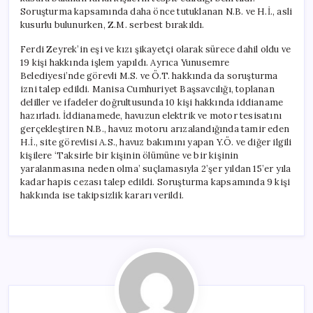
Soruşturma kapsamında daha önce tutuklanan N.B. ve H.İ., asli
kusurlu bulunurken, Z.M. serbest bırakıldı.
Ferdi Zeyrek’in eşi ve kızı şikayetçi olarak sürece dahil oldu ve
19 kişi hakkında işlem yapıldı. Ayrıca Yunusemre
Belediyesi’nde görevli M.S. ve Ö.T. hakkında da soruşturma
izni talep edildi. Manisa Cumhuriyet Başsavcılığı, toplanan
deliller ve ifadeler doğrultusunda 10 kişi hakkında iddianame
hazırladı. İddianamede, havuzun elektrik ve motor tesisatını
gerçekleştiren N.B., havuz motoru arızalandığında tamir eden
H.İ., site görevlisi A.S., havuz bakımını yapan Y.Ö. ve diğer ilgili
kişilere ‘Taksirle bir kişinin ölümüne ve bir kişinin
yaralanmasına neden olma’ suçlamasıyla 2’şer yıldan 15’er yıla
kadar hapis cezası talep edildi. Soruşturma kapsamında 9 kişi
hakkında ise takipsizlik kararı verildi.