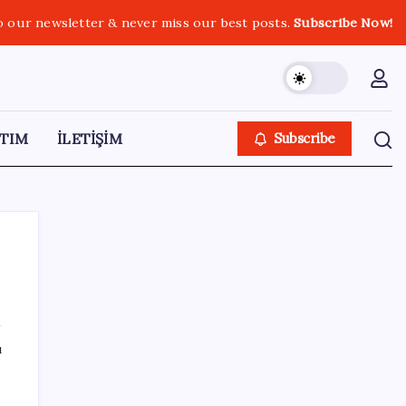
o our newsletter & never miss our best posts.
Subscribe Now!
TIM
İLETİŞİM
Subscribe
SON YAZILAR
ı
Okullarda yeni dönem! 30 bin personele
yeni yetki