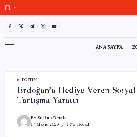
Skip
-
to
content
https://www.facebook.com/
https://twitter.com/
https://t.me/
https://www.instagram.com/
https://youtube.com/
ANA SAYFA
E
EĞITIM
Erdoğan’a Hediye Veren Sosya
Tartışma Yarattı
By
Serkan Demir
17 Mayıs 2026
1 Min Read