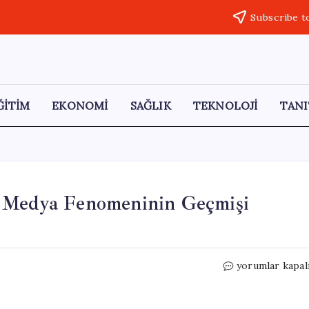
Subscribe t
ĞİTİM
EKONOMİ
SAĞLIK
TEKNOLOJİ
TANI
l Medya Fenomeninin Geçmişi
Erdoğan’a
yorumlar kapal
Hediye
Veren
Sosyal