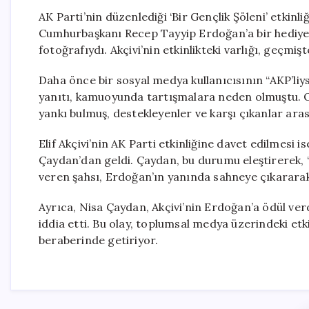
AK Parti’nin düzenlediği ‘Bir Gençlik Şöleni’ etkinl
Cumhurbaşkanı Recep Tayyip Erdoğan’a bir hediye ta
fotoğrafıydı. Akçivi’nin etkinlikteki varlığı, geçmişt
Daha önce bir sosyal medya kullanıcısının “AKP’liys
yanıtı, kamuoyunda tartışmalara neden olmuştu. O
yankı bulmuş, destekleyenler ve karşı çıkanlar ara
Elif Akçivi’nin AK Parti etkinliğine davet edilmesi i
Çaydan’dan geldi. Çaydan, bu durumu eleştirerek, “A
veren şahsı, Erdoğan’ın yanında sahneye çıkararak
Ayrıca, Nisa Çaydan, Akçivi’nin Erdoğan’a ödül ve
iddia etti. Bu olay, toplumsal medya üzerindeki etki
beraberinde getiriyor.