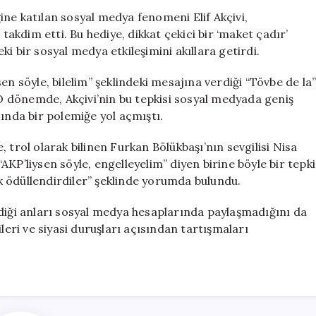
Medya
iğine katılan sosyal medya fenomeni Elif Akçivi,
Fenomeninin
kdim etti. Bu hediye, dikkat çekici bir ‘maket çadır’
Geçmişi
eki bir sosyal medya etkileşimini akıllara getirdi.
Tartışma
Yarattı
en söyle, bilelim” şeklindeki mesajına verdiği “Tövbe de la
için
 dönemde, Akçivi’nin bu tepkisi sosyal medyada geniş
sında bir polemiğe yol açmıştı.
se, trol olarak bilinen Furkan Bölükbaşı’nın sevgilisi Nisa
KP’liysen söyle, engelleyelim” diyen birine böyle bir tepki
 ödüllendirdiler” şeklinde yorumda bulundu.
rdiği anları sosyal medya hesaplarında paylaşmadığını da
leri ve siyasi duruşları açısından tartışmaları