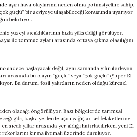
Etkileri
nde aşırı hava olaylarına neden olma potansiyeline sahip.
Açıklandı!
“çok güçlü” bir seviyeye ulaşabileceği konusunda uyarıyor
için
ini belirtiyor.
niz yüzeyi sıcaklıklarının hızla yükseldiği görülüyor.
yıs ile temmuz ayları arasında ortaya çıkma olasılığını
o sadece başlayacak değil, aynı zamanda yılın ilerleyen
ları arasında bu olayın “güçlü” veya “çok güçlü” (Süper El
kıyor. Bu durum, fosil yakıtların neden olduğu küresel
 neden olacağı öngörülüyor. Bazı bölgelerde tarımsal
ceği gibi, başka yerlerde aşırı yağışlar sel felaketlerine
 en sıcak yıllar arasında yer aldığı hatırlatılırken, yeni El
k rekorlarını kırma ihtimali üzerinde duruluyor.