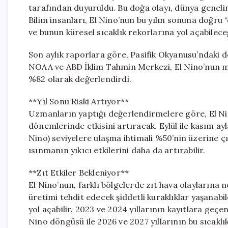
tarafından duyuruldu. Bu doğa olayı, dünya geneli
Bilim insanları, El Nino’nun bu yılın sonuna doğru 
ve bunun küresel sıcaklık rekorlarına yol açabileceğ
Son aylık raporlara göre, Pasifik Okyanusu’ndaki de
NOAA ve ABD İklim Tahmin Merkezi, El Nino’nun ma
%82 olarak değerlendirdi.
**Yıl Sonu Riski Artıyor**
Uzmanların yaptığı değerlendirmelere göre, El Nin
dönemlerinde etkisini artıracak. Eylül ile kasım ay
Nino) seviyelere ulaşma ihtimali %50’nin üzerine çı
ısınmanın yıkıcı etkilerini daha da artırabilir.
**Zıt Etkiler Bekleniyor**
El Nino’nun, farklı bölgelerde zıt hava olaylarına
üretimi tehdit edecek şiddetli kuraklıklar yaşanabile
yol açabilir. 2023 ve 2024 yıllarının kayıtlara geçen
Nino döngüsü ile 2026 ve 2027 yıllarının bu sıcaklı