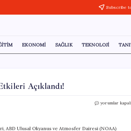
Subscribe t
ĞİTİM
EKONOMİ
SAĞLIK
TEKNOLOJİ
TANI
tkileri Açıklandı!
El
yorumlar kapal
Nino’nun
Dönüşü:
Tarih
ve
ri, ABD Ulusal Okyanus ve Atmosfer Dairesi (NOAA)