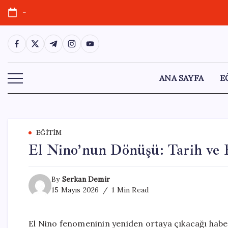
Skip
-
to
content
https://www.facebook.com/
https://twitter.com/
https://t.me/
https://www.instagram.com/
https://youtube.com/
ANA SAYFA
E
EĞITIM
El Nino’nun Dönüşü: Tarih ve E
By
Serkan Demir
15 Mayıs 2026
1 Min Read
El Nino fenomeninin yeniden ortaya çıkacağı habe