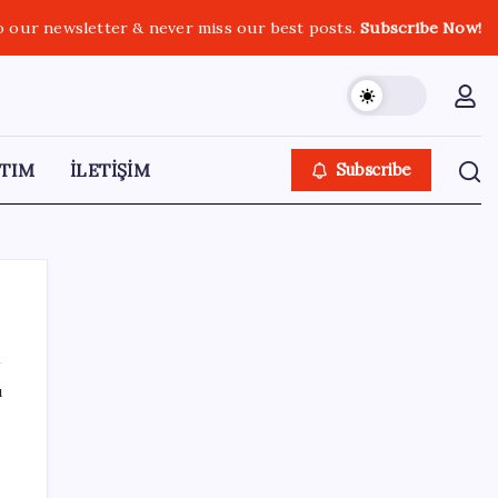
o our newsletter & never miss our best posts.
Subscribe Now!
TIM
İLETİŞİM
Subscribe
ı
SON YAZILAR
Halkbank, ikincil halka arz süreci başlattı