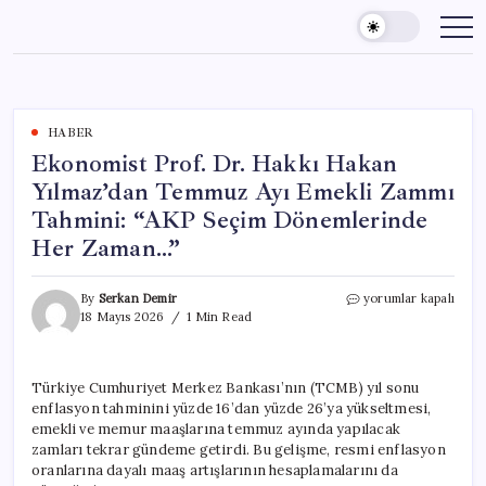
Skip
to
content
HABER
Ekonomist Prof. Dr. Hakkı Hakan
Yılmaz’dan Temmuz Ayı Emekli Zammı
Tahmini: “AKP Seçim Dönemlerinde
Her Zaman…”
Ekonomist
By
Serkan Demir
yorumlar kapalı
Prof.
18 Mayıs 2026
1 Min Read
Dr.
Hakkı
Hakan
Türkiye Cumhuriyet Merkez Bankası’nın (TCMB) yıl sonu
Yılmaz’dan
enflasyon tahminini yüzde 16’dan yüzde 26’ya yükseltmesi,
Temmuz
Ayı
emekli ve memur maaşlarına temmuz ayında yapılacak
Emekli
zamları tekrar gündeme getirdi. Bu gelişme, resmi enflasyon
Zammı
oranlarına dayalı maaş artışlarının hesaplamalarını da
Tahmini: