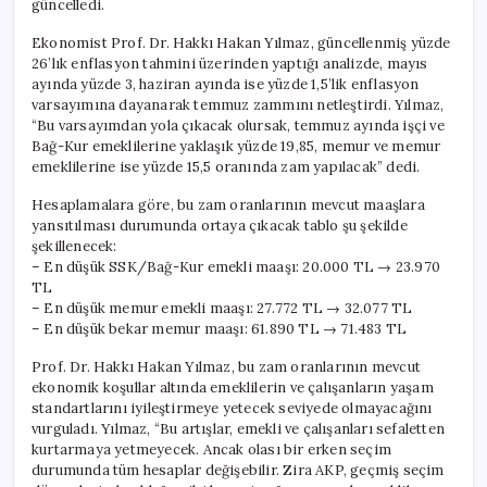
güncelledi.
“AKP
Seçim
Ekonomist Prof. Dr. Hakkı Hakan Yılmaz, güncellenmiş yüzde
Dönemlerinde
26’lık enflasyon tahmini üzerinden yaptığı analizde, mayıs
Her
ayında yüzde 3, haziran ayında ise yüzde 1,5’lik enflasyon
Zaman…”
varsayımına dayanarak temmuz zammını netleştirdi. Yılmaz,
için
“Bu varsayımdan yola çıkacak olursak, temmuz ayında işçi ve
Bağ-Kur emeklilerine yaklaşık yüzde 19,85, memur ve memur
emeklilerine ise yüzde 15,5 oranında zam yapılacak” dedi.
Hesaplamalara göre, bu zam oranlarının mevcut maaşlara
yansıtılması durumunda ortaya çıkacak tablo şu şekilde
şekillenecek:
– En düşük SSK/Bağ-Kur emekli maaşı: 20.000 TL → 23.970
TL
– En düşük memur emekli maaşı: 27.772 TL → 32.077 TL
– En düşük bekar memur maaşı: 61.890 TL → 71.483 TL
Prof. Dr. Hakkı Hakan Yılmaz, bu zam oranlarının mevcut
ekonomik koşullar altında emeklilerin ve çalışanların yaşam
standartlarını iyileştirmeye yetecek seviyede olmayacağını
vurguladı. Yılmaz, “Bu artışlar, emekli ve çalışanları sefaletten
kurtarmaya yetmeyecek. Ancak olası bir erken seçim
durumunda tüm hesaplar değişebilir. Zira AKP, geçmiş seçim