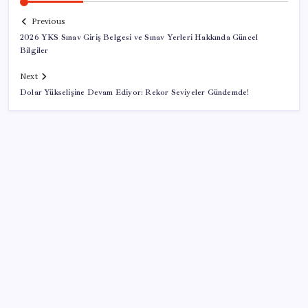
Previous
2026 YKS Sınav Giriş Belgesi ve Sınav Yerleri Hakkında Güncel
Bilgiler
Next
Dolar Yükselişine Devam Ediyor: Rekor Seviyeler Gündemde!
SON YAZILAR
Halkbank, ikincil halka arz süreci başlattı
2026 AÖL 3. Dönem sınav sonuçları ne zaman