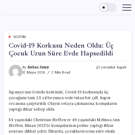
Skip
to
content
EĞITIM
Covid-19 Korkusu Neden Oldu: Üç
Çocuk Uzun Süre Evde Hapsedildi
Covid-
By
Serkan Demir
yorumlar kapalı
19
12 Mayıs 2026
2 Min Read
Korkusu
Neden
Oldu:
İspanya’nın Oviedo kentinde, Covid-19 korkusuyla üç
Üç
çocuğunu tam 3,5 yıl boyunca evde tutan bir çift, hapis
Çocuk
Uzun
cezasına çarptırıldı. Olayın ortaya çıkmasına, komşuların
Süre
yaptığı ihbar sebep oldu.
Evde
Hapsedildi
54 yaşındaki Christian Steffen ve 49 yaşındaki Melissa Ann
için
Steffen, Nisan 2025’te komşularının polise yaptığı ihbar
sonrası dikkat çekti. İhbarda, çocukların uzun süre okula