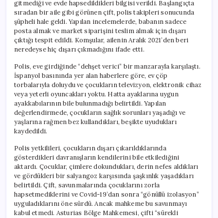
gitmediği ve evde hapsedildikleri bilgisi verildi. Başlangıçta
sıradan bir aile gibi görünen çift, polis takipleri sonucunda
şüpheli hale geldi. Yapılan incelemelerde, babanın sadece
posta almak ve market siparişini teslim almak için dışarı
çıktığı tespit edildi. Komşular, ailenin Aralık 2021’den beri
neredeyse hiç dışarı çıkmadığını ifade etti.
Polis, eve girdiğinde “dehşet verici” bir manzarayla karşılaştı.
İspanyol basınında yer alan haberlere göre, ev çöp
torbalarıyla doluydu ve çocukların televizyon, elektronik cihaz
veya yeterli oyuncakları yoktu. Hatta ayaklarına uygun
ayakkabılarının bile bulunmadığı belirtildi. Yapılan
değerlendirmede, çocukların sağlık sorunları yaşadığı ve
yaşlarına rağmen bez kullandıkları, beşikte uyudukları
kaydedildi.
Polis yetkilileri, çocukların dışarı çıkarıldıklarında
gösterdikleri davranışların kendilerini bile etkilediğini
aktardı. Çocuklar, çimlere dokundukları, derin nefes aldıkları
ve gördükleri bir salyangoz karşısında şaşkınlık yaşadıkları
belirtildi. Çift, savunmalarında çocuklarını zorla
hapsetmediklerini ve Covid-19’dan sonra “gönüllü izolasyon”
uyguladıklarını öne sürdü. Ancak mahkeme bu savunmayı
kabul etmedi. Asturias Bölge Mahkemesi, çifti “sürekli