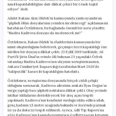
nasıl kapatılabildiğine dair dikkat çekici bir örnek teşkil
ediyor” dedi.
Adalet Bakanı Akın Gürlek’in kamuoyunda yankı uyandıran
“şüpheli ölüm dosyalarının yeniden inceleneceği” açıklamasını
hatırlatan Öztürkmen, bu bağlamda önemli bir soru yöneltti:
“Nadira Kadirova dosyası da incelenecek mi?”
Öztürkmen, Bakan Gürlek’in ifadelerinin kamuoyunda bir
umut oluşturduğunu belirterek, geçmişte üzeri kapatıldığı öne
sürülen bir dosyaya dikkat çekti. 23 Eylül 2019 tarihinde, AK
Parti’li Şirin Ünal’ın evinde ölü bulunan 23 yaşındaki Özbek
vatandaşı Nadira Kadirova’nın olayının soruşturmasının,
Ankara Cumhuriyet Başsavcılığı tarafından Mart 2020’de
“takipsizlik” kararı ile kapatıldığını hatırlattı.
Öztürkmen, soruşturma dosyasında birçok ciddi çelişki
olduğunu savunarak, Kadirova ailesinin avukatı İlyas Doğan’ın
vurgu yaptığı bazı şüpheli noktalara dikkat çekti: Olay yerinde
intihar iddialarını destekleyecek bir ateş açısı tespiti
yapılmadı; Kadirova’nın kendisini vurduğu iddia edilen silah,
genç kadının 1,5 metre uzağında bulundu ve üzerinde parmak
izi ya da doku izi tespit edilmedi. Ayrıca, Adli Tıp Raporu’na
göre Kadirova’nın kanında uyuşturucu özelliği taşıyan ketamin