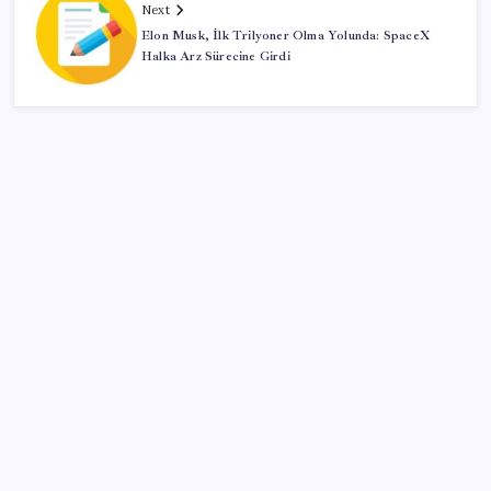
Next
Elon Musk, İlk Trilyoner Olma Yolunda: SpaceX
Halka Arz Sürecine Girdi
SON YAZILAR
TL ile dış ticaret hacmi 900 milyar lirayı aştı
YENİ Parti, Isparta’da 10 ilçede teşkilatlanma sürecini
tamamladı
AKP’den kapalı grup toplantısı… Abdullah Güler
duyurdu: Çerçeve yasa bugün kesin olarak Meclis’e