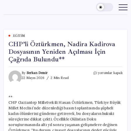
Skip
to
content
EĞITIM
CHP’li Öztürkmen, Nadira Kadirova
Dosyasının Yeniden Açılması İçin
Çağrıda Bulundu**
CHP’li
By
Serkan Demir
yorumlar kapalı
Öztürkmen,
22 Mayıs 2026
2 Min Read
Nadira
Kadirova
Dosyasının
**
Yeniden
CHP Gaziantep Milletvekili Hasan Öztürkmen, Türkiye Büyük
Açılması
İçin
Millet Meclisi’nde düzenlediği basın toplantısında şüpheli
Çağrıda
kadın ölümlerini gündeme getirerek, bu dosyaların hukuki
Bulundu**
süreçlerine dikkat çekti. Özellikle Gülistan Doku
için
soruşturmasında altı yıl sonra yaşanan gelişmelere değinen
Öztürkmen, “Bu durum, cinayet dosyalarının devlet gücüyle