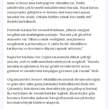
umut ve heyecanın birleştiği bir etkinlikteyiz. Farklı
şehirlerden çok kıymetli misafirlerimiz burada. Hayal kuran,
yeni projeler geliştiren ve üretme motivasyonu taşıyan
insanlar bir arada. Onlarla birlikte olmak bizi mutlu etti”
ifadelerini kullandı.
Festivale katılan bir otomobil tutkunu, yılların emeğini
sergilmenin mutluluğunu paylaştı: “Burada çok güzel bir
atmosfer var. Yıllarca emek verdiğimiz araçlarımızı
sergilemek için buradayız. 6 yıldır bu tür etkinliklere
katılıyoruz ve üzerimize düşeni yapmak istiyoruz.”
Başka bir katılımcı ise özgün tasarımıyla dikkat çektiği
aracını, yerli ve milli unsurlarla süsleyerek sergiledi. “Burada
insanların eğlenmesi, bu işe gönül verenlerin bir araya
gelmesi ve emeklerinin karşılığını görmesi çok önemli” dedi.
Organizatörler, benzer etkinliklerin artarak devam edeceğini
ve gelecekte daha geniş katılımlar beklediklerini ifade etti.
Çekmeköy Belediyesi’nin destekleriyle gerçekleşen festival,
ilçe turizmine de önemli katkılar sağladı. Ziyaretçiler, gün
boyunca festivalin anılarını fotoğraflayarak sosyal medya
üzerinden büyük kitlelere ulaştırdı.