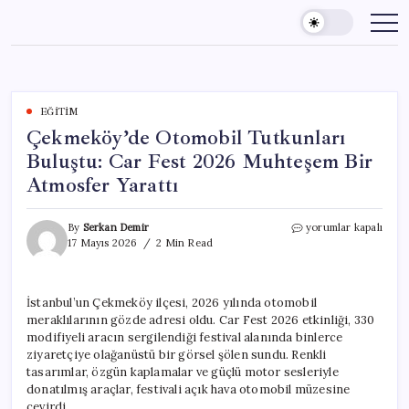
Skip
to
content
EĞITIM
Çekmeköy’de Otomobil Tutkunları
Buluştu: Car Fest 2026 Muhteşem Bir
Atmosfer Yarattı
Çekmeköy’de
By
Serkan Demir
yorumlar kapalı
Otomobil
17 Mayıs 2026
2 Min Read
Tutkunları
Buluştu:
Car
İstanbul’un Çekmeköy ilçesi, 2026 yılında otomobil
Fest
meraklılarının gözde adresi oldu. Car Fest 2026 etkinliği, 330
2026
Muhteşem
modifiyeli aracın sergilendiği festival alanında binlerce
Bir
ziyaretçiye olağanüstü bir görsel şölen sundu. Renkli
Atmosfer
tasarımlar, özgün kaplamalar ve güçlü motor sesleriyle
Yarattı
donatılmış araçlar, festivali açık hava otomobil müzesine
için
çevirdi.