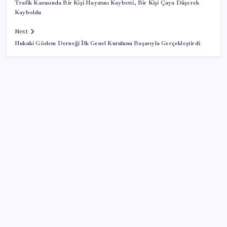
Trafik Kazasında Bir Kişi Hayatını Kaybetti, Bir Kişi Çaya Düşerek
Kayboldu
Next
Hukuki Gözlem Derneği İlk Genel Kurulunu Başarıyla Gerçekleştirdi
SON YAZILAR
Halkbank, ikincil halka arz süreci başlattı
2026 AÖL 3. Dönem sınav sonuçları ne zaman
açıklanacak? Açık Öğretim Lisesi sınav sonuçları
nasıl ve nereden öğrenilir?