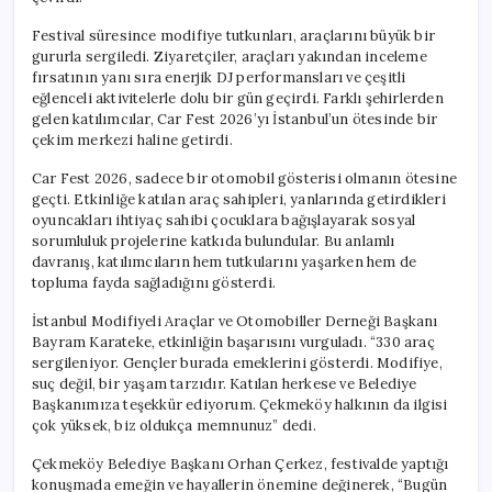
Festival süresince modifiye tutkunları, araçlarını büyük bir
gururla sergiledi. Ziyaretçiler, araçları yakından inceleme
fırsatının yanı sıra enerjik DJ performansları ve çeşitli
eğlenceli aktivitelerle dolu bir gün geçirdi. Farklı şehirlerden
gelen katılımcılar, Car Fest 2026’yı İstanbul’un ötesinde bir
çekim merkezi haline getirdi.
Car Fest 2026, sadece bir otomobil gösterisi olmanın ötesine
geçti. Etkinliğe katılan araç sahipleri, yanlarında getirdikleri
oyuncakları ihtiyaç sahibi çocuklara bağışlayarak sosyal
sorumluluk projelerine katkıda bulundular. Bu anlamlı
davranış, katılımcıların hem tutkularını yaşarken hem de
topluma fayda sağladığını gösterdi.
İstanbul Modifiyeli Araçlar ve Otomobiller Derneği Başkanı
Bayram Karateke, etkinliğin başarısını vurguladı. “330 araç
sergileniyor. Gençler burada emeklerini gösterdi. Modifiye,
suç değil, bir yaşam tarzıdır. Katılan herkese ve Belediye
Başkanımıza teşekkür ediyorum. Çekmeköy halkının da ilgisi
çok yüksek, biz oldukça memnunuz” dedi.
Çekmeköy Belediye Başkanı Orhan Çerkez, festivalde yaptığı
konuşmada emeğin ve hayallerin önemine değinerek, “Bugün