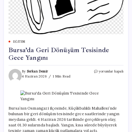
EĞITIM
Bursa’da Geri Dönüşüm Tesisinde
Gece Yangını
Bursa’da
By
Serkan Demir
yorumlar kapalı
Geri
4 Haziran 2026
1 Min Read
Dönüşüm
Tesisinde
Gece
Yangını
için
Bursa’nın Osmangazi ilçesinde, Küçükbalıklı Mahallesi’nde
bulunan bir geri dönüşüm tesisinde gece saatlerinde yangın
meydana geldi. 4 Haziran 2026 tarihinde gerçekleşen olay,
saat 01.30 sularında başladı. Yangın, kısa sürede büyüyerek
tesiste zaman zaman küçük patlamalara yol açtı.