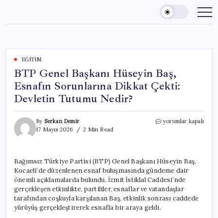
Skip
to
content
EĞITIM
BTP Genel Başkanı Hüseyin Baş,
Esnafın Sorunlarına Dikkat Çekti:
Devletin Tutumu Nedir?
BTP
By
Serkan Demir
yorumlar kapalı
Genel
17 Mayıs 2026
2 Min Read
Başkanı
Hüseyin
Baş,
Bağımsız Türkiye Partisi (BTP) Genel Başkanı Hüseyin Baş,
Esnafın
Kocaeli’de düzenlenen esnaf buluşmasında gündeme dair
Sorunlarına
Dikkat
önemli açıklamalarda bulundu. İzmit İstiklal Caddesi’nde
Çekti:
gerçekleşen etkinlikte, partililer, esnaflar ve vatandaşlar
Devletin
tarafından coşkuyla karşılanan Baş, etkinlik sonrası caddede
Tutumu
yürüyüş gerçekleştirerek esnafla bir araya geldi.
Nedir?