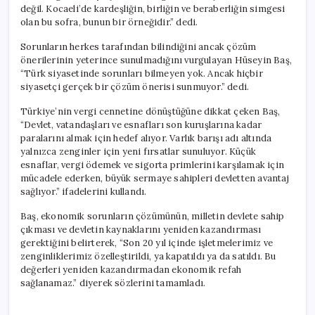
değil. Kocaeli’de kardeşliğin, birliğin ve beraberliğin simgesi
olan bu sofra, bunun bir örneğidir.” dedi.
Sorunların herkes tarafından bilindiğini ancak çözüm
önerilerinin yeterince sunulmadığını vurgulayan Hüseyin Baş,
“Türk siyasetinde sorunları bilmeyen yok. Ancak hiçbir
siyasetçi gerçek bir çözüm önerisi sunmuyor.” dedi.
Türkiye’nin vergi cennetine dönüştüğüne dikkat çeken Baş,
“Devlet, vatandaşları ve esnafları son kuruşlarına kadar
paralarını almak için hedef alıyor. Varlık barışı adı altında
yalnızca zenginler için yeni fırsatlar sunuluyor. Küçük
esnaflar, vergi ödemek ve sigorta primlerini karşılamak için
mücadele ederken, büyük sermaye sahipleri devletten avantaj
sağlıyor.” ifadelerini kullandı.
Baş, ekonomik sorunların çözümünün, milletin devlete sahip
çıkması ve devletin kaynaklarını yeniden kazandırması
gerektiğini belirterek, “Son 20 yıl içinde işletmelerimiz ve
zenginliklerimiz özelleştirildi, ya kapatıldı ya da satıldı. Bu
değerleri yeniden kazandırmadan ekonomik refah
sağlanamaz.” diyerek sözlerini tamamladı.