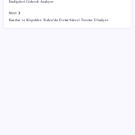
Endişeleri Giderek Azalıyor
Next
Kurtlar ve Köpekler: İtalya’da Evrim Süreci Tersine Dönüyor
SON YAZILAR
Bugün Genel Kurul’a gelecek: MHP’li Yıldız’dan
‘çerçeve yasa’ açıklaması
Riyad’da Mobilya Fabrikasında Yangın: 16 Ölü
Muratpaşa’da kadın kooperatifleri mağazasından 313
bin liralık satış