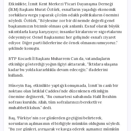
için
Etkinlikte, İzmit Kent Merkezi Ticari Dayanışma Derneği
(İKM) Başkanı Murat Öztürk, esnafların yaşadığı ekonomik
zorluklara vurgu yaparak çözüm odaklı politikaların önemini
söyledi. Öztürk, “Böylesine zor bir dönemde değerli genel
başkanımızın bizimle olması çok anlamlı. Esnaf olarak büyük
sıkıntılarla karşı karşıyayız; insanlar kiralarını ve sigortalarını
ödeyemiyor. Genel Başkanımız her gelişinde esnafı ziyaret
ediyor. Diğer parti liderlerine de örnek olmasını umuyoruz.”
şeklinde konuştu.
BTP Kocaeli İl Başkanı Muharrem Can da, vatandaşların
etkinliğe gösterdiği yoğun ilgiyi aktararak, “İktidara ulaşana
kadar bu yolda kararlılıkla devam edeceğiz.” ifadelerini
kullandı.
Hüseyin Baş, etkinlikte yaptığı konuşmada, İzmit’in canlı bir
noktası olan İstiklal Caddesi’nde düzenlenen etkinliğin
önemine değinerek, “Bu cumartesi sabahında Halil İbrahim
sofrası kuruldu. Allah, tüm sofralarınızı bereketli ve
muhabbetli kılsın.” dedi.
Baş, Türkiye’nin zor günlerden geçtiğini belirterek,
sorunların aşılmasının el birliğiyle mümkün olduğunu söyledi.
“Bu zor günleri, ayrışarak ve kavga ederek aşmamız mümkün