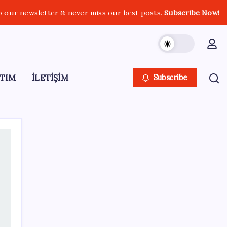
o our newsletter & never miss our best posts.
Subscribe Now!
TIM
İLETİŞİM
Subscribe
SON YAZILAR
Halkbank, ikincil halka arz süreci başlattı