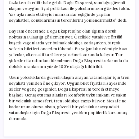
fazla tercih edilir hale geldi. Doğu Ekspresi, sunduğu güvenli
ulaşım ve uygun fiyat politikası ile yolcularımızın gözdesi oldu.
Yaz aylarında etkileyici manzaralar eşliğinde yapılan
seyahatler, konuklarımızın tercihlerini yönlendirmekte” dedi.
Bayram öncesinde Doğu Ekspresi’ne olan ilginin doruk
noktasına ulaştığı gözlemleniyor. Özellikle yataklı ve örtülü
kuşetli vagonlarda yer bulmak oldukça zorlaşırken, birçok
seferin biletleri önceden tükendi. Bu yoğunluk nedeniyle bazı
yolcular, alternatif tarihlere yönelmek zorunda kalıyor. Tur
şirketleri tarafından düzenlenen Doğu Ekspresi turlarında da
doluluk oranlarının yüzde 100’e ulaştığı bildirildi.
Uzun yolculuklarda güvenli ulaşım arayan vatandaşlar için tren
seyahati yeniden öne çıkıyor. Uygun bilet fiyatları sayesinde
aileler ve genç gezginler, Doğu Ekspresi’ni tercih etmeye
başladı. Geniş oturma alanları, konforlu uyku imkanı ve sakin
bir yolculuk atmosferi, treni oldukça cazip kılıyor. Mesafe ne
kadar uzun olursa olsun, güvenli bir yolculuk arayışındaki
vatandaşlar için Doğu Ekspresi, yeniden popülerlik kazanmış
durumda.