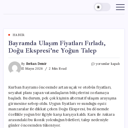
Skip
to
content
HABER
Bayramda Ulaşım Fiyatları Fırladı,
Doğu Ekspresi’ne Yoğun Talep
Bayramda
By
Serkan Demir
yorumlar kapalı
Ulaşım
15 Mayıs 2026
2 Min Read
Fiyatları
Fırladı,
Doğu
Kurban Bayramı öncesinde artan uçak ve otobüs fiyatları,
Ekspresi’ne
seyahat planı yapan vatandaşların bütçelerini zorlamaya
Yoğun
Talep
başladı. Bu durum, pek çok kişinin alternatif ulaşım arayışına
için
girmesine sebep oldu. Uygun fiyatları ve sunduğu eşsiz
manzaralar ile dikkat çeken Doğu Ekspresi, bu dönemde
özellikle yoğun bir ilgiyle karşı karşıya kaldı. Kars ile Ankara
arasındaki bu ikonik yolculuğun biletleri, talep nedeniyle
günler öncesinden tükeniyor.