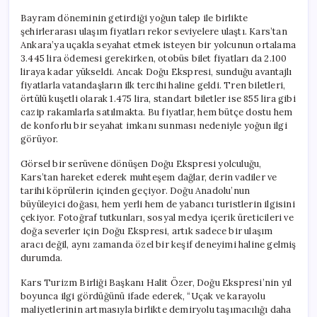
Bayram döneminin getirdiği yoğun talep ile birlikte
şehirlerarası ulaşım fiyatları rekor seviyelere ulaştı. Kars’tan
Ankara’ya uçakla seyahat etmek isteyen bir yolcunun ortalama
3.445 lira ödemesi gerekirken, otobüs bilet fiyatları da 2.100
liraya kadar yükseldi. Ancak Doğu Ekspresi, sunduğu avantajlı
fiyatlarla vatandaşların ilk tercihi haline geldi. Tren biletleri,
örtülü kuşetli olarak 1.475 lira, standart biletler ise 855 lira gibi
cazip rakamlarla satılmakta. Bu fiyatlar, hem bütçe dostu hem
de konforlu bir seyahat imkanı sunması nedeniyle yoğun ilgi
görüyor.
Görsel bir serüvene dönüşen Doğu Ekspresi yolculuğu,
Kars’tan hareket ederek muhteşem dağlar, derin vadiler ve
tarihi köprülerin içinden geçiyor. Doğu Anadolu’nun
büyüleyici doğası, hem yerli hem de yabancı turistlerin ilgisini
çekiyor. Fotoğraf tutkunları, sosyal medya içerik üreticileri ve
doğa severler için Doğu Ekspresi, artık sadece bir ulaşım
aracı değil, aynı zamanda özel bir keşif deneyimi haline gelmiş
durumda.
Kars Turizm Birliği Başkanı Halit Özer, Doğu Ekspresi’nin yıl
boyunca ilgi gördüğünü ifade ederek, “Uçak ve karayolu
maliyetlerinin artmasıyla birlikte demiryolu taşımacılığı daha