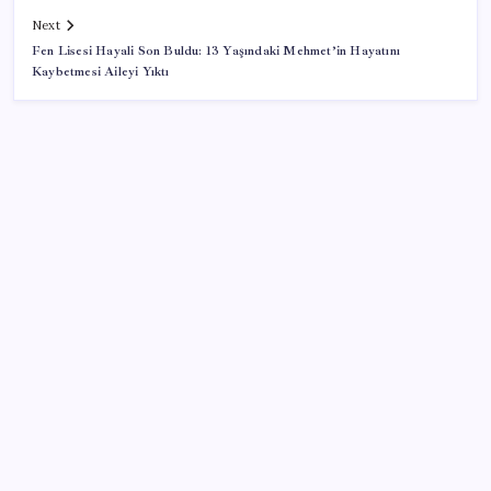
Next
Fen Lisesi Hayali Son Buldu: 13 Yaşındaki Mehmet’in Hayatını
Kaybetmesi Aileyi Yıktı
SON YAZILAR
Halkbank, ikincil halka arz süreci başlattı
2026 AÖL 3. Dönem sınav sonuçları ne zaman
açıklanacak? Açık Öğretim Lisesi sınav sonuçları
nasıl ve nereden öğrenilir?
Düz Dünya gibi teorilere inanma eğiliminin