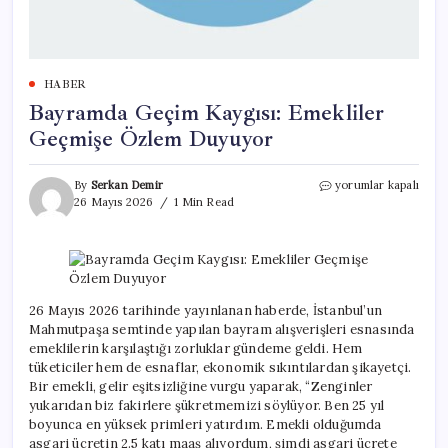
HABER
Bayramda Geçim Kaygısı: Emekliler
Geçmişe Özlem Duyuyor
Bayramda
By
Serkan Demir
yorumlar kapalı
Geçim
26 Mayıs 2026
1 Min Read
Kaygısı:
Emekliler
Geçmişe
Özlem
Duyuyor
için
26 Mayıs 2026 tarihinde yayınlanan haberde, İstanbul’un
Mahmutpaşa semtinde yapılan bayram alışverişleri esnasında
emeklilerin karşılaştığı zorluklar gündeme geldi. Hem
tüketiciler hem de esnaflar, ekonomik sıkıntılardan şikayetçi.
Bir emekli, gelir eşitsizliğine vurgu yaparak, “Zenginler
yukarıdan biz fakirlere şükretmemizi söylüyor. Ben 25 yıl
boyunca en yüksek primleri yatırdım. Emekli olduğumda
asgari ücretin 2.5 katı maaş alıyordum, şimdi asgari ücrete