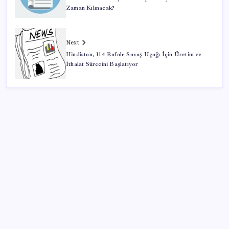
Zaman Kılınacak?
Next
Hindistan, 114 Rafale Savaş Uçağı İçin Üretim ve
İthalat Sürecini Başlatıyor
SON YAZILAR
TL ile dış ticaret hacmi 900 milyar lirayı aştı
YENİ Parti, Isparta’da 10 ilçede teşkilatlanma sürecini