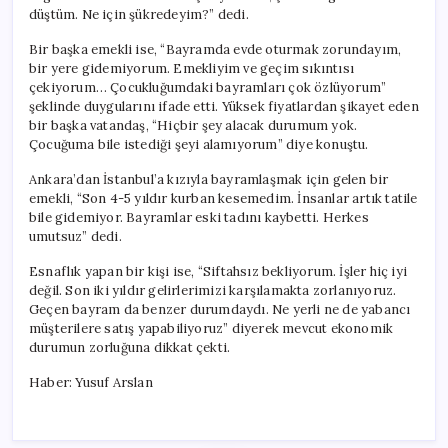
düştüm. Ne için şükredeyim?” dedi.
Bir başka emekli ise, “Bayramda evde oturmak zorundayım,
bir yere gidemiyorum. Emekliyim ve geçim sıkıntısı
çekiyorum… Çocukluğumdaki bayramları çok özlüyorum”
şeklinde duygularını ifade etti. Yüksek fiyatlardan şikayet eden
bir başka vatandaş, “Hiçbir şey alacak durumum yok.
Çocuğuma bile istediği şeyi alamıyorum” diye konuştu.
Ankara’dan İstanbul’a kızıyla bayramlaşmak için gelen bir
emekli, “Son 4-5 yıldır kurban kesemedim. İnsanlar artık tatile
bile gidemiyor. Bayramlar eski tadını kaybetti. Herkes
umutsuz” dedi.
Esnaflık yapan bir kişi ise, “Siftahsız bekliyorum. İşler hiç iyi
değil. Son iki yıldır gelirlerimizi karşılamakta zorlanıyoruz.
Geçen bayram da benzer durumdaydı. Ne yerli ne de yabancı
müşterilere satış yapabiliyoruz” diyerek mevcut ekonomik
durumun zorluğuna dikkat çekti.
Haber: Yusuf Arslan