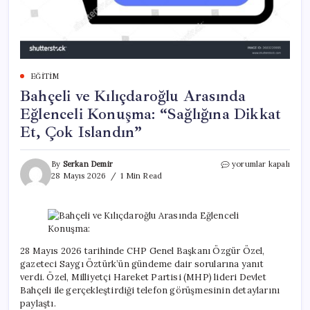
EĞITIM
Bahçeli ve Kılıçdaroğlu Arasında
Eğlenceli Konuşma: “Sağlığına Dikkat
Et, Çok Islandın”
Bahçeli
By
Serkan Demir
yorumlar kapalı
ve
28 Mayıs 2026
1 Min Read
Kılıçdaroğlu
Arasında
Eğlenceli
Konuşma:
“Sağlığına
Dikkat
28 Mayıs 2026 tarihinde CHP Genel Başkanı Özgür Özel,
Et,
gazeteci Saygı Öztürk’ün gündeme dair sorularına yanıt
Çok
verdi. Özel, Milliyetçi Hareket Partisi (MHP) lideri Devlet
Islandın”
Bahçeli ile gerçekleştirdiği telefon görüşmesinin detaylarını
için
paylaştı.