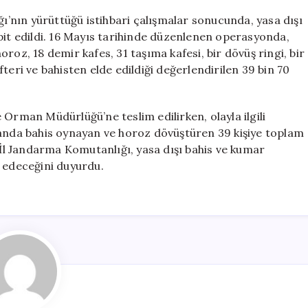
Rekor
ğı’nın yürüttüğü istihbari çalışmalar sonucunda, yasa dışı
Ceza:
pit edildi. 16 Mayıs tarihinde düzenlenen operasyonda,
508
roz, 18 demir kafes, 31 taşıma kafesi, bir dövüş ringi, bir
Bin
TL
defteri ve bahisten elde edildiği değerlendirilen 39 bin 70
için
 Orman Müdürlüğü’ne teslim edilirken, olayla ilgili
landa bahis oynayan ve horoz dövüştüren 39 kişiye toplam
. İl Jandarma Komutanlığı, yasa dışı bahis ve kumar
m edeceğini duyurdu.