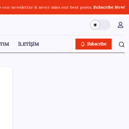
o our newsletter & never miss our best posts.
Subscribe Now!
TIM
İLETİŞİM
Subscribe
SON YAZILAR
Halkbank, ikincil halka arz süreci başlattı