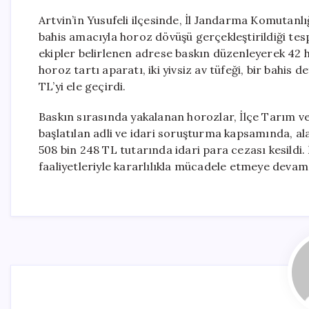
Artvin’in Yusufeli ilçesinde, İl Jandarma Komutanlı
bahis amacıyla horoz dövüşü gerçekleştirildiği tes
ekipler belirlenen adrese baskın düzenleyerek 42 ho
horoz tartı aparatı, iki yivsiz av tüfeği, bir bahis 
TL’yi ele geçirdi.
Baskın sırasında yakalanan horozlar, İlçe Tarım ve
başlatılan adli ve idari soruşturma kapsamında, a
508 bin 248 TL tutarında idari para cezası kesildi
faaliyetleriyle kararlılıkla mücadele etmeye deva