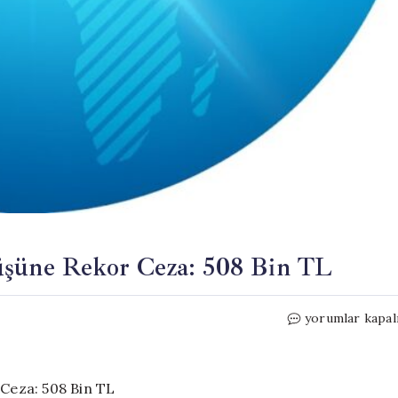
üşüne Rekor Ceza: 508 Bin TL
Artvin’de
yorumlar kapal
Yasa
Dışı
Horoz
Dövüşüne