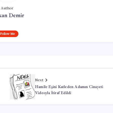
Author
kan Demir
Follow Me
Next
e
Hamile Eşini Katleden Adamın Cinayeti
Videoyla İtiraf Edildi