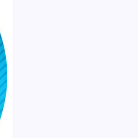
2026 AÖL 3. Dönem sınav sonuçları ne
zaman açıklanacak? Açık Öğretim Lisesi
sınav sonuçları nasıl ve nereden öğrenilir?
Düz Dünya gibi teorilere inanma eğiliminin
arkasındaki gizem çözüldü
Trump’tan Fed Başkanı Warsh’a: Faiz kararı
tamamen ona bağlı değil
Bakan Yumaklı Güvenli Elektronik Küpe
İzleme Sistemi’ni tanıttı! “Her hayvanın
dijital bir kimliği olacak”
Dünya Altın Konseyi’nden kritik rapor: Altın
piyasasında kısa vadede ne olacak?
Bloomberg Businessweek Türkiye’nin 142.
sayısı çıktı
Fransa’da işsizlik 6 yılın zirvesinde
Takipteki ihtiyaç kredi oranı dokuz yılın
zirvesinde