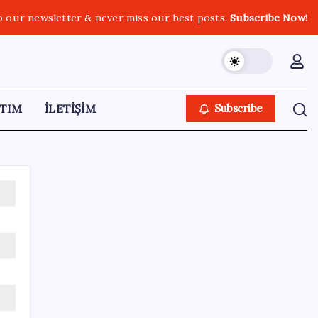
o our newsletter & never miss our best posts.
Subscribe Now!
TIM
İLETİŞİM
Subscribe
SON YAZILAR
Bir sigara grubuna daha zam geldi: En
yüksek fiyat 130 TL oldu