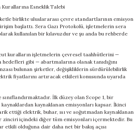
Sera
Gazı
Raporlama
ketle birlikte uluslararası çevre standartlarının emisyon
Kurallarına
irişim başlattı. Sera Gazı Protokolü, işletmelerin sera
Esneklik
larak kullanılan bir kılavuzdur ve şu anda bu rehberde
Talebi
için
cut kuralların işletmelerin çevresel taahhütlerini —
on hedefleri gibi — abartmalarına olanak tanıdığını
ası bulunan şirketler, değişikliklerin sürdürülebilirlik
ktrik fiyatlarını artıracak etkileri konusunda uyarıda
 sınıflandırmaktadır. İlk düzey olan Scope 1, bir
i kaynaklardan kaynaklanan emisyonları kapsar. İkinci
arik ettiği elektrik, buhar, ısı ve soğutmadan kaynaklanan
r zinciri içindeki diğer tüm emisyonları içermektedir. Bu
r etkili olduğuna dair daha net bir bakış açısı