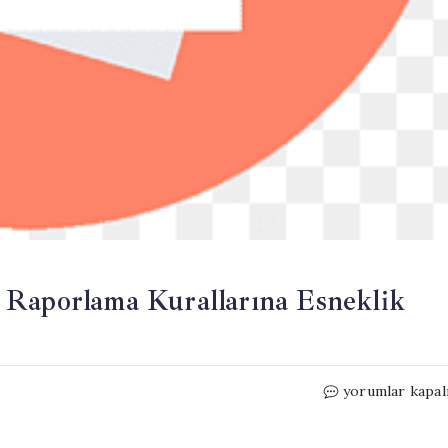
 Raporlama Kurallarına Esneklik
Apple
yorumlar kapal
ve
Amazon’dan