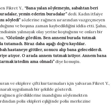
en Fikret Y.,
“Bana yalan söylemeyin, sabahtan beri
 buradalar, yemin ederim buradalar”
dedi. Kadın itfaiye
nı söyledi”
sözlerine rağmen ısrarından vazgeçmeyen
uduğunu ve boşuna zaman kaybedildiğini iddia etti. Şahıs,
ndisinin yalınayak olay yerine koştuğunu ve onları bir
ıs,
“Gözümle gördüm. Ben annemi burada tutmak
da tutamadı. Biraz daha aşağı doğru kaydılar.
h hastaneye gittiler, sonucu alıp bana geleceklerdi.
riye atıyor. O arada annem tutmak istiyor. Annem bana
rtarmak istedim ama olmadı”
diye konuştu.
uran ve ekiplere çifti kurtarmaları için yalvaran Fikret Y.,
narak uygulamalı bir şekilde gösterdi.
ına rağmen gördüklerine inandığını söylemekten
dından polis ekipleri eşliğinde polis merkezine