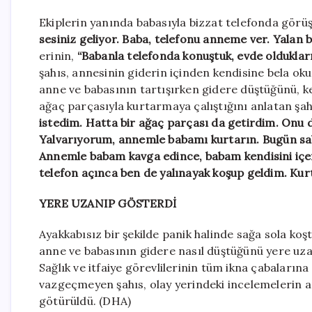
Ekiplerin yanında babasıyla bizzat telefonda görüş
sesiniz geliyor. Baba, telefonu anneme ver. Yalan
erinin,
“Babanla telefonda konuştuk, evde oldukları
şahıs, annesinin giderin içinden kendisine bela ok
anne ve babasının tartışırken gidere düştüğünü, ke
ağaç parçasıyla kurtarmaya çalıştığını anlatan şah
istedim. Hatta bir ağaç parçası da getirdim. Onu 
Yalvarıyorum, annemle babamı kurtarın. Bugün saba
Annemle babam kavga edince, babam kendisini içe
telefon açınca ben de yalınayak koşup geldim. Ku
YERE UZANIP GÖSTERDİ
Ayakkabısız bir şekilde panik halinde sağa sola koşt
anne ve babasının gidere nasıl düştüğünü yere uza
Sağlık ve itfaiye görevlilerinin tüm ikna çabalar
vazgeçmeyen şahıs, olay yerindeki incelemelerin ar
götürüldü. (DHA)