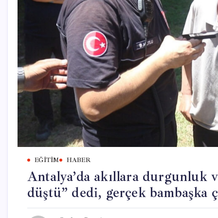
EĞITIM
HABER
Antalya’da akıllara durgunluk 
düştü” dedi, gerçek bambaşka çı