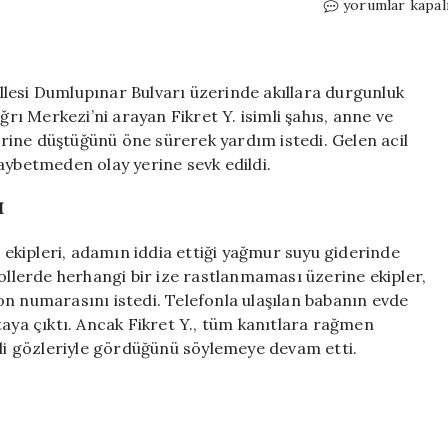
Antalya’da
yorumlar kapal
akıllara
durgunluk
veren
olay:
lesi Dumlupınar Bulvarı üzerinde akıllara durgunluk
“Anne
ğrı Merkezi’ni arayan Fikret Y. isimli şahıs, anne ve
ve
ine düştüğünü öne sürerek yardım istedi. Gelen acil
babam
 kaybetmeden olay yerine sevk edildi.
kanala
düştü”
I
dedi,
gerçek
e ekipleri, adamın iddia ettiği yağmur suyu giderinde
bambaşka
rollerde herhangi bir ize rastlanmaması üzerine ekipler,
çıktı!
için
on numarasını istedi. Telefonla ulaşılan babanın evde
taya çıktı. Ancak Fikret Y., tüm kanıtlara rağmen
ndi gözleriyle gördüğünü söylemeye devam etti.