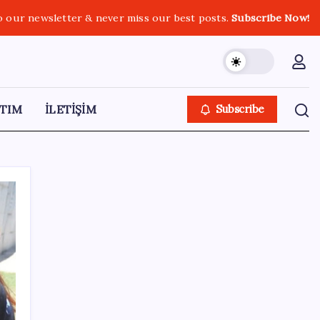
o our newsletter & never miss our best posts.
Subscribe Now!
TIM
İLETİŞİM
Subscribe
SON YAZILAR
TL ile dış ticaret hacmi 900 milyar lirayı
aştı