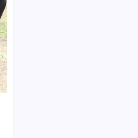
YENİ Parti, Isparta’da 10 ilçede
teşkilatlanma sürecini tamamladı
AKP’den kapalı grup toplantısı… Abdullah
Güler duyurdu: Çerçeve yasa bugün kesin
olarak Meclis’e sunulacak
Resmi açıklama geldi: YENİ Parti’ye ne
kadar bağış yapıldı?
YENİ Parti lideri Özgür Özel’den MYK
toplantısı
DuckDuckGo Akıllı Olmayan “Normal”
Güneş Gözlüklerini Satışa Çıkardı
2026 TUS 2. Dönem sınavı ne zaman? Tıpta
Uzmanlık Eğitimi Giriş Sınavı sonuçları
hangi tarihte açıklanacak?
Şimşek’ten turizm gelirlerine ilişkin
değerlendirme
Murat Kurum: ‘Orman yangınlarında 65