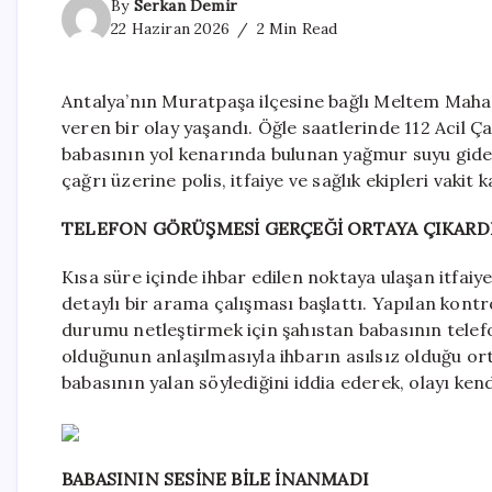
By
Serkan Demir
22 Haziran 2026
2 Min Read
Antalya’nın Muratpaşa ilçesine bağlı Meltem Mahal
veren bir olay yaşandı. Öğle saatlerinde 112 Acil Ça
babasının yol kenarında bulunan yağmur suyu gider
çağrı üzerine polis, itfaiye ve sağlık ekipleri vakit
TELEFON GÖRÜŞMESİ GERÇEĞİ ORTAYA ÇIKARD
Kısa süre içinde ihbar edilen noktaya ulaşan itfaiy
detaylı bir arama çalışması başlattı. Yapılan kont
durumu netleştirmek için şahıstan babasının telef
olduğunun anlaşılmasıyla ihbarın asılsız olduğu or
babasının yalan söylediğini iddia ederek, olayı ke
BABASININ SESİNE BİLE İNANMADI