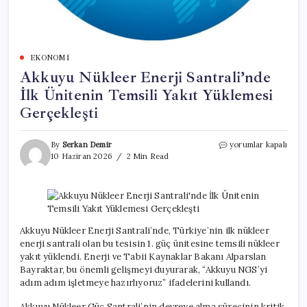
EKONOMI
Akkuyu Nükleer Enerji Santrali’nde
İlk Ünitenin Temsili Yakıt Yüklemesi
Gerçekleşti
Akkuyu
By
Serkan Demir
yorumlar kapalı
Nükleer
10 Haziran 2026
2 Min Read
Enerji
Santrali’nde
İlk
Ünitenin
Temsili
Yakıt
Akkuyu Nükleer Enerji Santrali’nde, Türkiye’nin ilk nükleer
Yüklemesi
enerji santrali olan bu tesisin 1. güç ünitesine temsili nükleer
Gerçekleşti
yakıt yüklendi. Enerji ve Tabii Kaynaklar Bakanı Alparslan
için
Bayraktar, bu önemli gelişmeyi duyurarak, “Akkuyu NGS’yi
adım adım işletmeye hazırlıyoruz” ifadelerini kullandı.
Akkuyu Nükleer Güç Santrali’nin devreye alma sürecinin kritik