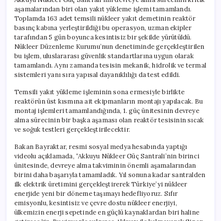
aşamalarından biri olan yakıt yükleme işlemi tamamlandı.
Toplamda 163 adet temsili nükleer yakıt demetinin reaktör
basınç kabına yerleştirildiği bu operasyon, uzman ekipler
tarafından 5 gün boyunca kesintisiz bir şekilde yürütüldü.
Nükleer Düzenleme Kurumu’nun denetiminde gerçekleştirilen
bu işlem, uluslararası güvenlik standartlarına uygun olarak
tamamlandı. Aynı zamanda tesisin mekanik, hidrolik ve termal
sistemleri yanı sıra yapısal dayanıklılığı da test edildi.
Temsili yakıt yükleme işleminin sona ermesiyle birlikte
reaktörün üst kısmına ait ekipmanların montajı yapılacak. Bu
montaj işlemleri tamamlandığında, 1. güç ünitesinin devreye
alma sürecinin bir başka aşaması olan reaktör tesisinin sıcak
ve soğuk testleri gerçekleştirilecektir.
Bakan Bayraktar, resmi sosyal medya hesabında yaptığı
videolu açıklamada, “Akkuyu Nükleer Güç Santrali’nin birinci
ünitesinde, devreye alma takviminin önemli aşamalarından
birini daha başarıyla tamamladık. Yıl sonuna kadar santralden
ilk elektrik üretimini gerçekleştirerek Türkiye’yi nükleer
enerjide yeni bir döneme taşımayı hedefliyoruz. Sıfır
emisyonlu, kesintisiz ve çevre dostu nükleer enerjiyi,
ülkemizin enerji sepetinde en güçlü kaynaklardan biri haline