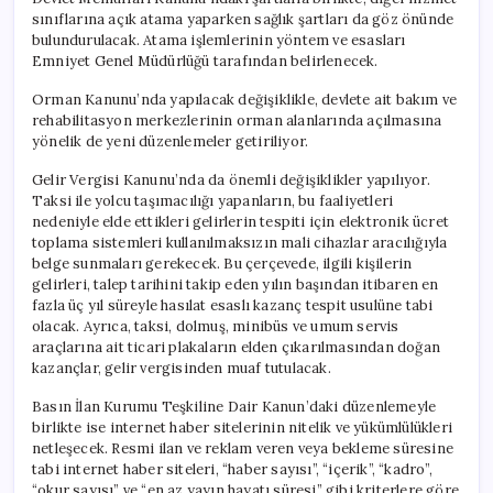
sınıflarına açık atama yaparken sağlık şartları da göz önünde
bulundurulacak. Atama işlemlerinin yöntem ve esasları
Emniyet Genel Müdürlüğü tarafından belirlenecek.
Orman Kanunu’nda yapılacak değişiklikle, devlete ait bakım ve
rehabilitasyon merkezlerinin orman alanlarında açılmasına
yönelik de yeni düzenlemeler getiriliyor.
Gelir Vergisi Kanunu’nda da önemli değişiklikler yapılıyor.
Taksi ile yolcu taşımacılığı yapanların, bu faaliyetleri
nedeniyle elde ettikleri gelirlerin tespiti için elektronik ücret
toplama sistemleri kullanılmaksızın mali cihazlar aracılığıyla
belge sunmaları gerekecek. Bu çerçevede, ilgili kişilerin
gelirleri, talep tarihini takip eden yılın başından itibaren en
fazla üç yıl süreyle hasılat esaslı kazanç tespit usulüne tabi
olacak. Ayrıca, taksi, dolmuş, minibüs ve umum servis
araçlarına ait ticari plakaların elden çıkarılmasından doğan
kazançlar, gelir vergisinden muaf tutulacak.
Basın İlan Kurumu Teşkiline Dair Kanun’daki düzenlemeyle
birlikte ise internet haber sitelerinin nitelik ve yükümlülükleri
netleşecek. Resmi ilan ve reklam veren veya bekleme süresine
tabi internet haber siteleri, “haber sayısı”, “içerik”, “kadro”,
“okur sayısı” ve “en az yayın hayatı süresi” gibi kriterlere göre