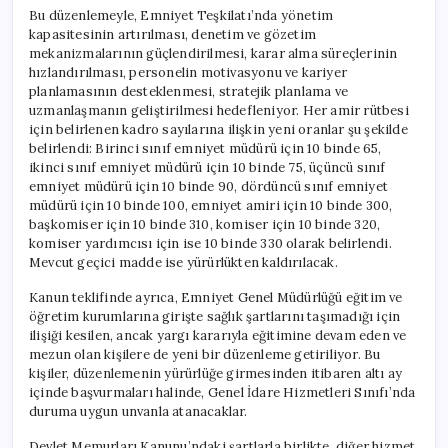
Bu düzenlemeyle, Emniyet Teşkilatı’nda yönetim
kapasitesinin artırılması, denetim ve gözetim
mekanizmalarının güçlendirilmesi, karar alma süreçlerinin
hızlandırılması, personelin motivasyonu ve kariyer
planlamasının desteklenmesi, stratejik planlama ve
uzmanlaşmanın geliştirilmesi hedefleniyor. Her amir rütbesi
için belirlenen kadro sayılarına ilişkin yeni oranlar şu şekilde
belirlendi: Birinci sınıf emniyet müdürü için 10 binde 65,
ikinci sınıf emniyet müdürü için 10 binde 75, üçüncü sınıf
emniyet müdürü için 10 binde 90, dördüncü sınıf emniyet
müdürü için 10 binde 100, emniyet amiri için 10 binde 300,
başkomiser için 10 binde 310, komiser için 10 binde 320,
komiser yardımcısı için ise 10 binde 330 olarak belirlendi.
Mevcut geçici madde ise yürürlükten kaldırılacak.
Kanun teklifinde ayrıca, Emniyet Genel Müdürlüğü eğitim ve
öğretim kurumlarına girişte sağlık şartlarını taşımadığı için
ilişiği kesilen, ancak yargı kararıyla eğitimine devam eden ve
mezun olan kişilere de yeni bir düzenleme getiriliyor. Bu
kişiler, düzenlemenin yürürlüğe girmesinden itibaren altı ay
içinde başvurmaları halinde, Genel İdare Hizmetleri Sınıfı’nda
duruma uygun unvanla atanacaklar.
Devlet Memurları Kanunu’ndaki şartlarla birlikte, diğer hizmet