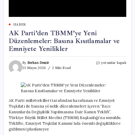
HABER
AK Parti’den TBMM’ye Yeni
Düzenlemeler: Basına Kısıtlamalar ve
Emniyete Yenilikler
AK
By
Serkan Demir
yorumlar kapalı
Parti’den
23 Mayıs 2026
2 Min Read
TBMM’ye
Yeni
Düzenlemeler:
Basına
Kısıtlamalar
ve
AK Parti milletvekilleri tarafından hazırlanan ve Emniyet
Emniyete
Teşkilatı ile basına yönelik düzenlemeleri içeren “Bazı
Yenilikler
Kanunlarda Değişiklik Yapılmasına Dair Kanun Teklifi”,
için
Türkiye Büyük Millet Meclisi (TBMM) Başkanlığı’na sunuldu.
Teklifte, Emniyet Teşkilat Kanunu’nda önemli değişikliklere
gidilmesi planlanıyor.