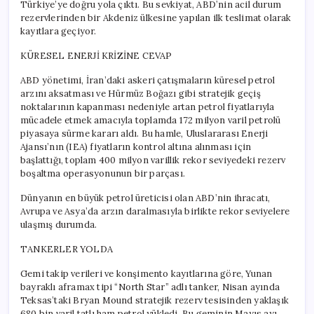
Türkiye’ye doğru yola çıktı. Bu sevkiyat, ABD’nin acil durum
rezervlerinden bir Akdeniz ülkesine yapılan ilk teslimat olarak
kayıtlara geçiyor.
KÜRESEL ENERJİ KRİZİNE CEVAP
ABD yönetimi, İran’daki askeri çatışmaların küresel petrol
arzını aksatması ve Hürmüz Boğazı gibi stratejik geçiş
noktalarının kapanması nedeniyle artan petrol fiyatlarıyla
mücadele etmek amacıyla toplamda 172 milyon varil petrolü
piyasaya sürme kararı aldı. Bu hamle, Uluslararası Enerji
Ajansı’nın (IEA) fiyatların kontrol altına alınması için
başlattığı, toplam 400 milyon varillik rekor seviyedeki rezerv
boşaltma operasyonunun bir parçası.
Dünyanın en büyük petrol üreticisi olan ABD’nin ihracatı,
Avrupa ve Asya’da arzın daralmasıyla birlikte rekor seviyelere
ulaşmış durumda.
TANKERLER YOLDA
Gemi takip verileri ve konşimento kayıtlarına göre, Yunan
bayraklı aframax tipi “North Star” adlı tanker, Nisan ayında
Teksas’taki Bryan Mound stratejik rezerv tesisinden yaklaşık
680 bin varil tatlı ham petrol yükledi. Bu geminin Mayıs ayı