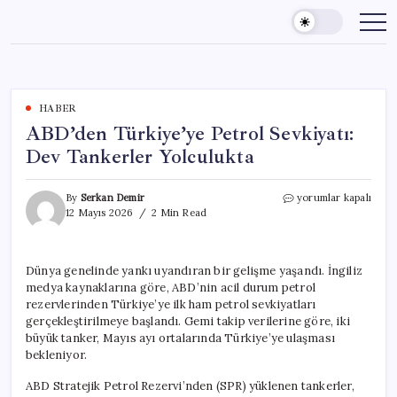
Skip
to
content
HABER
ABD’den Türkiye’ye Petrol Sevkiyatı:
Dev Tankerler Yolculukta
ABD’den
By
Serkan Demir
yorumlar kapalı
Türkiye’ye
12 Mayıs 2026
2 Min Read
Petrol
Sevkiyatı:
Dev
Dünya genelinde yankı uyandıran bir gelişme yaşandı. İngiliz
Tankerler
medya kaynaklarına göre, ABD’nin acil durum petrol
Yolculukta
için
rezervlerinden Türkiye’ye ilk ham petrol sevkiyatları
gerçekleştirilmeye başlandı. Gemi takip verilerine göre, iki
büyük tanker, Mayıs ayı ortalarında Türkiye’ye ulaşması
bekleniyor.
ABD Stratejik Petrol Rezervi’nden (SPR) yüklenen tankerler,