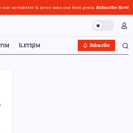
o our newsletter & never miss our best posts.
Subscribe Now!
TIM
İLETİŞİM
Subscribe
ı
SON YAZILAR
Halkbank, ikincil halka arz süreci başlattı
n