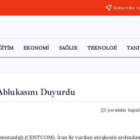
Subscribe t
ĞİTİM
EKONOMİ
SAĞLIK
TEKNOLOJİ
TANI
Ablukasını Duyurdu
ABD,
yorumlar kapal
İran’a
Uyguladığı
Deniz
Ablukasını
mutanlığı (CENTCOM), İran ile varılan ateşkesin ardında