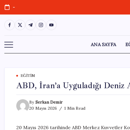
Skip
-
to
content
https://www.facebook.com/
https://twitter.com/
https://t.me/
https://www.instagram.com/
https://youtube.com/
ANA SAYFA
E
EĞITIM
ABD, İran’a Uyguladığı Deniz 
By
Serkan Demir
20 Mayıs 2026
1 Min Read
20 Mayıs 2026 tarihinde ABD Merkez Kuvvetler Ko