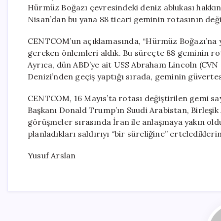
Hürmüz Boğazı çevresindeki deniz ablukası hakkınd
Nisan’dan bu yana 88 ticari geminin rotasının değişti
CENTCOM’un açıklamasında, “Hürmüz Boğazı’na yön
gereken önlemleri aldık. Bu süreçte 88 geminin rotas
Ayrıca, dün ABD’ye ait USS Abraham Lincoln (CVN
Denizi’nden geçiş yaptığı sırada, geminin güvertes
CENTCOM, 16 Mayıs’ta rotası değiştirilen gemi say
Başkanı Donald Trump’ın Suudi Arabistan, Birleşik A
görüşmeler sırasında İran ile anlaşmaya yakın oldu
planladıkları saldırıyı “bir süreliğine” erteledikl
Yusuf Arslan