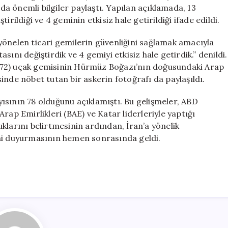
Duyurdu
a önemli bilgiler paylaştı. Yapılan açıklamada, 13
için
rildiği ve 4 geminin etkisiz hale getirildiği ifade edildi.
elen ticari gemilerin güvenliğini sağlamak amacıyla
ını değiştirdik ve 4 gemiyi etkisiz hale getirdik.” denildi.
 72) uçak gemisinin Hürmüz Boğazı’nın doğusundaki Arap
inde nöbet tutan bir askerin fotoğrafı da paylaşıldı.
ısının 78 olduğunu açıklamıştı. Bu gelişmeler, ABD
rap Emirlikleri (BAE) ve Katar liderleriyle yaptığı
klarını belirtmesinin ardından, İran’a yönelik
erini duyurmasının hemen sonrasında geldi.