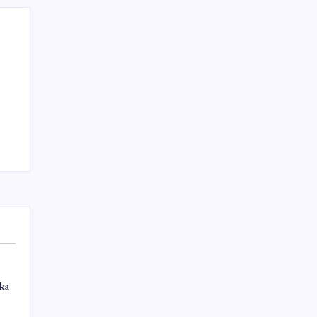
Küresel piyasalar kritik veriyi bekliyor:
Gözler ABD’de
Sayaç
ka