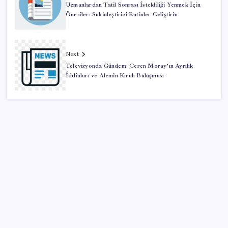
Uzmanlardan Tatil Sonrası İstekliliği Yenmek İçin
Öneriler: Sakinleştirici Rutinler Geliştirin
Next
Televizyonda Gündem: Ceren Moray’ın Ayrılık
İddiaları ve Alemin Kıralı Buluşması
SON YAZILAR
Bir sigara grubuna daha zam geldi: En yüksek fiyat