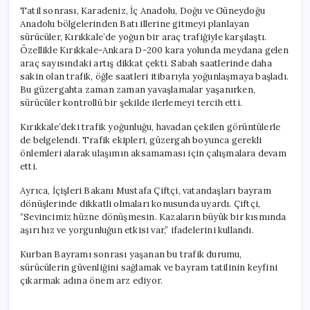
Tatil sonrası, Karadeniz, İç Anadolu, Doğu ve Güneydoğu
Anadolu bölgelerinden Batı illerine gitmeyi planlayan
sürücüler, Kırıkkale’de yoğun bir araç trafiğiyle karşılaştı.
Özellikle Kırıkkale-Ankara D-200 kara yolunda meydana gelen
araç sayısındaki artış dikkat çekti. Sabah saatlerinde daha
sakin olan trafik, öğle saatleri itibarıyla yoğunlaşmaya başladı.
Bu güzergahta zaman zaman yavaşlamalar yaşanırken,
sürücüler kontrollü bir şekilde ilerlemeyi tercih etti.
Kırıkkale’deki trafik yoğunluğu, havadan çekilen görüntülerle
de belgelendi. Trafik ekipleri, güzergah boyunca gerekli
önlemleri alarak ulaşımın aksamaması için çalışmalara devam
etti.
Ayrıca, İçişleri Bakanı Mustafa Çiftçi, vatandaşları bayram
dönüşlerinde dikkatli olmaları konusunda uyardı. Çiftçi,
“Sevincimiz hüzne dönüşmesin. Kazaların büyük bir kısmında
aşırı hız ve yorgunluğun etkisi var,” ifadelerini kullandı.
Kurban Bayramı sonrası yaşanan bu trafik durumu,
sürücülerin güvenliğini sağlamak ve bayram tatilinin keyfini
çıkarmak adına önem arz ediyor.