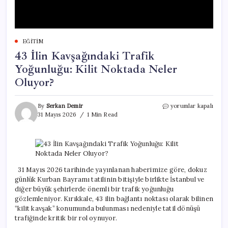
EĞITIM
43 İlin Kavşağındaki Trafik
Yoğunluğu: Kilit Noktada Neler
Oluyor?
43
By
Serkan Demir
yorumlar kapalı
İlin
31 Mayıs 2026
1 Min Read
Kavşağındaki
Trafik
Yoğunluğu:
Kilit
Noktada
Neler
31 Mayıs 2026 tarihinde yayınlanan haberimize göre, dokuz
Oluyor?
günlük Kurban Bayramı tatilinin bitişiyle birlikte İstanbul ve
için
diğer büyük şehirlerde önemli bir trafik yoğunluğu
gözlemleniyor. Kırıkkale, 43 ilin bağlantı noktası olarak bilinen
“kilit kavşak” konumunda bulunması nedeniyle tatil dönüşü
trafiğinde kritik bir rol oynuyor.