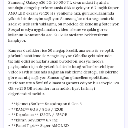
Samsung Galaxy A36 5G, 20.000 TL civarındaki fiyatıyla
sunduğu dengeli performansla dikkat çekiyor. 6,7 inçlik Super
AMOLED ekranı ve 120 Hz yenileme hızı, günlük kullanımda
yüksek bir deneyim sağlıyor. Samsung’un orta segmentteki
sade ve istikrarlı yaklaşımı, bu modelde de kendini gösteriyor.
Sosyal medya uygulamaları, video izleme ve çoklu görev
kullanımı konusunda A36 5G, kullanıcıların beklentilerini
karşılıyor.
Kamera özellikleri ise 50 megapiksellik ana sensör ve optik
görüntü sabitleme ile zenginleşiyor. Gündüz çekimlerinde
tatmin edici sonuçlar sunan bu telefon, sosyal medya
paylaşımları için de yeterli kalitede fotoğraflar üretebiliyor.
Video kaydı sırasında sağlanan sabitleme desteği, rakiplerine
göre avantaj sağlıyor. Samsung’un güncelleme politikası,
telefonun uzun ömürlü olmasını garanti ediyor, bu sebeple 128
GB ve 256 GB sürümleri arasındaki fiyat farkı iyi
değerlendirilmelidir.
– **İşlemci (SoC):** Snapdragon 6 Gen 3
– **RAM:** 6GB / 8GB / 12GB
– **Depolama:** 128GB / 256GB
– **Ekran Boyutu:** 6.7 inç
– **Panel Tipi:** Super AMOLED