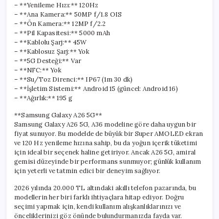
– **Yenileme Hızı:** 120Hz
– **Ana Kamera:** 50MP f/1.8 OIS
– **Ön Kamera:** 12MP f/2.2
– **Pil Kapasitesi:** 5000 mAh
– **Kablolu Şarj:** 45W
– **Kablosuz Şarj:** Yok
– **5G Desteği:** Var
– **NFC:** Yok
– **Su/Toz Direnci:** IP67 (1m 30 dk)
– **İşletim Sistemi:** Android 15 (güncel: Android 16)
– **Ağırlık:** 195 g
**Samsung Galaxy A26 5G**
Samsung Galaxy A26 5G, A36 modeline göre daha uygun bir
fiyat sunuyor. Bu modelde de büyük bir Super AMOLED ekran
ve 120 Hz yenileme hızına sahip, bu da yoğun içerik tüketimi
için ideal bir seçenek haline getiriyor. Ancak A26 5G, amiral
gemisi düzeyinde bir performans sunmuyor; günlük kullanım
için yeterli ve tatmin edici bir deneyim sağlıyor.
2026 yılında 20.000 TL altındaki akıllı telefon pazarında, bu
modellerin her biri farklı ihtiyaçlara hitap ediyor. Doğru
seçimi yapmak için, kendi kullanım alışkanlıklarınızı ve
önceliklerinizi göz önünde bulundurmanızda fayda var.