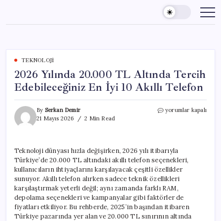
Skip
to
content
TEKNOLOJI
2026 Yılında 20.000 TL Altında Tercih
Edebileceğiniz En İyi 10 Akıllı Telefon
2026
By
Serkan Demir
yorumlar kapalı
Yılında
21 Mayıs 2026
2 Min Read
20.000
TL
Altında
Teknoloji dünyası hızla değişirken, 2026 yılı itibarıyla
Tercih
Türkiye’de 20.000 TL altındaki akıllı telefon seçenekleri,
Edebileceğiniz
En
kullanıcıların ihtiyaçlarını karşılayacak çeşitli özellikler
İyi
sunuyor. Akıllı telefon alırken sadece teknik özellikleri
10
karşılaştırmak yeterli değil; aynı zamanda farklı RAM,
Akıllı
depolama seçenekleri ve kampanyalar gibi faktörler de
Telefon
fiyatları etkiliyor. Bu rehberde, 2025’in başından itibaren
için
Türkiye pazarında yer alan ve 20.000 TL sınırının altında