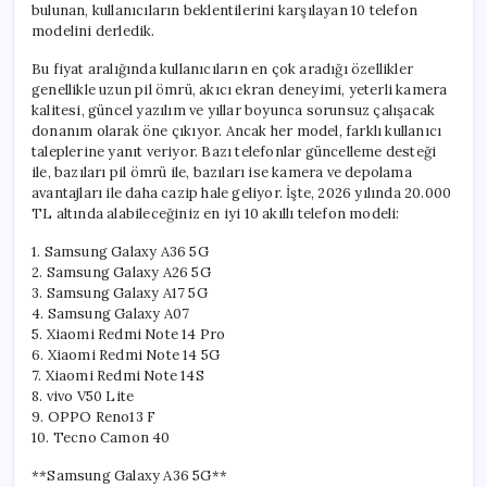
bulunan, kullanıcıların beklentilerini karşılayan 10 telefon
modelini derledik.
Bu fiyat aralığında kullanıcıların en çok aradığı özellikler
genellikle uzun pil ömrü, akıcı ekran deneyimi, yeterli kamera
kalitesi, güncel yazılım ve yıllar boyunca sorunsuz çalışacak
donanım olarak öne çıkıyor. Ancak her model, farklı kullanıcı
taleplerine yanıt veriyor. Bazı telefonlar güncelleme desteği
ile, bazıları pil ömrü ile, bazıları ise kamera ve depolama
avantajları ile daha cazip hale geliyor. İşte, 2026 yılında 20.000
TL altında alabileceğiniz en iyi 10 akıllı telefon modeli:
1. Samsung Galaxy A36 5G
2. Samsung Galaxy A26 5G
3. Samsung Galaxy A17 5G
4. Samsung Galaxy A07
5. Xiaomi Redmi Note 14 Pro
6. Xiaomi Redmi Note 14 5G
7. Xiaomi Redmi Note 14S
8. vivo V50 Lite
9. OPPO Reno13 F
10. Tecno Camon 40
**Samsung Galaxy A36 5G**