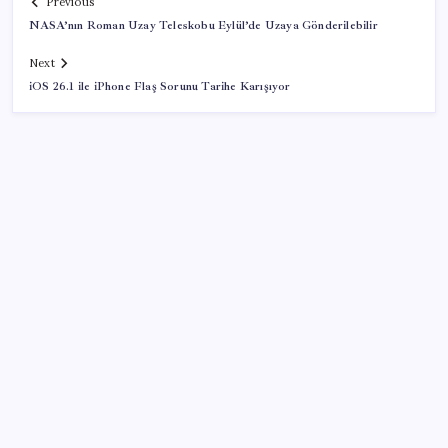
Previous
NASA’nın Roman Uzay Teleskobu Eylül’de Uzaya Gönderilebilir
Next
iOS 26.1 ile iPhone Flaş Sorunu Tarihe Karışıyor
SON YAZILAR
Halkbank, ikincil halka arz süreci başlattı
2026 AÖL 3. Dönem sınav sonuçları ne zaman
açıklanacak? Açık Öğretim Lisesi sınav sonuçları
nasıl ve nereden öğrenilir?