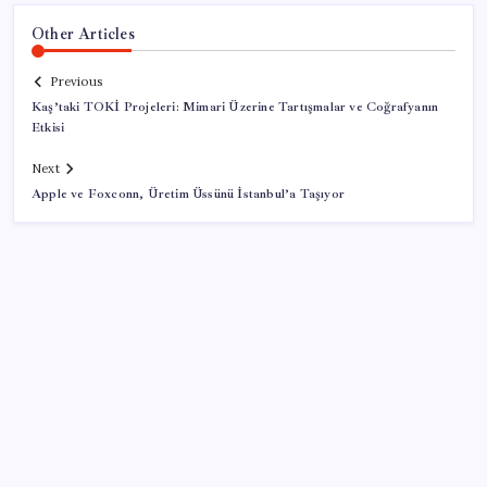
Other Articles
Previous
Kaş’taki TOKİ Projeleri: Mimari Üzerine Tartışmalar ve Coğrafyanın
Etkisi
Next
Apple ve Foxconn, Üretim Üssünü İstanbul’a Taşıyor
SON YAZILAR
Halkbank, ikincil halka arz süreci başlattı