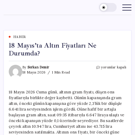
Skip
to
content
HABER
18 Mayıs’ta Altın Fiyatları Ne
Durumda?
18
By
Serkan Demir
yorumlar kapalı
Mayıs’ta
18 Mayıs 2026
1 Min Read
Altın
Fiyatları
Ne
18 Mayıs 2026 Cuma günü, altının gram fiyatı, düşen ons
Durumda?
fiyatlarıyla birlikte değer kaybetti. Günün kapanışında gram
için
altın, önceki günün kapanışına göre yüzde 2,3’lük bir düşüşle
6.641 lira seviyesinden işlem gördü. Güne hafif bir artışla
başlayan gram altın, saat 09:35 itibarıyla 6.647 liraya ulaştı ve
önceki kapanışın yüzde 0,1 üzerinde seyrediyor. Bu saatlerde
çeyrek altın 10.947 lira, Cumhuriyet altını ise 43.715 lira
seviyesinden satılmakta. Altının ons fiyatı, bir önceki güne