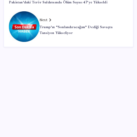
Pakistan’daki Terör Saldırısında Ölüm Sayısı 47’ye Yükseldi
Next
Trump’ın “Sonlandıracağım” Dediği Savaşta
Tansiyon Yükseliyor
SON YAZILAR
TL ile dış ticaret hacmi 900 milyar lirayı aştı
YENİ Parti, Isparta’da 10 ilçede teşkilatlanma sürecini
tamamladı