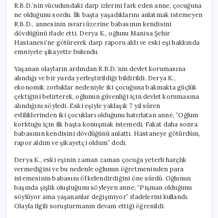
R.B.D.’nin vücudundaki darp izlerini fark eden anne, çocuğuna
ne olduğunu sordu. İlk başta yaşadıklarını anlatmak istemeyen
R.B.D., annesinin ısrarı üzerine babasının kendisini
dövdüğünü ifade etti. Derya K., oğlunu Manisa Şehir
Hastanesi’ne götürerek darp raporu aldı ve eski eşi hakkında
emniyete şikayette bulundu.
Yaşanan olayların ardından R.B.D.’nin devlet korumasına
alındığı ve bir yurda yerleştirildiği bildirildi. Derya K.,
ekonomik zorluklar nedeniyle iki çocuğuna bakmakta güçlük
çektiğini belirterek, oğlunun güvenliği için devlet korumasına
alındığını söyledi. Eski eşiyle yaklaşık 7 yıl süren
evliliklerinden iki çocukları olduğunu hatırlatan anne, “Oğlum
korktuğu için ilk başta konuşmak istemedi. Fakat daha sonra
babasının kendisini dövdüğünü anlattı. Hastaneye götürdüm,
rapor aldım ve şikayetçi oldum” dedi.
Derya K., eski eşinin zaman zaman çocuğa yeterli harçlık
vermediğini ve bu nedenle oğlunun öğretmeninden para
istemesinin babasını öfkelendirdiğini öne sürdü. Oğlunun
başında şişlik oluştuğunu söyleyen anne, “Pişman olduğunu
söylüyor ama yaşananlar değişmiyor” ifadelerini kullandı.
Olayla ilgili soruşturmanın devam ettiği öğrenildi.