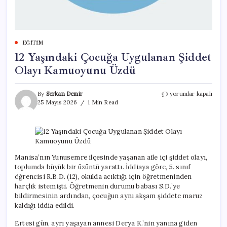
EĞITIM
12 Yaşındaki Çocuğa Uygulanan Şiddet
Olayı Kamuoyunu Üzdü
12
By
Serkan Demir
yorumlar kapalı
Yaşındaki
25 Mayıs 2026
1 Min Read
Çocuğa
Uygulanan
Şiddet
Olayı
Kamuoyunu
Üzdü
Manisa’nın Yunusemre ilçesinde yaşanan aile içi şiddet olayı,
için
toplumda büyük bir üzüntü yarattı. İddiaya göre, 5. sınıf
öğrencisi R.B.D. (12), okulda acıktığı için öğretmeninden
harçlık istemişti. Öğretmenin durumu babası S.D.’ye
bildirmesinin ardından, çocuğun aynı akşam şiddete maruz
kaldığı iddia edildi.
Ertesi gün, ayrı yaşayan annesi Derya K.’nin yanına giden