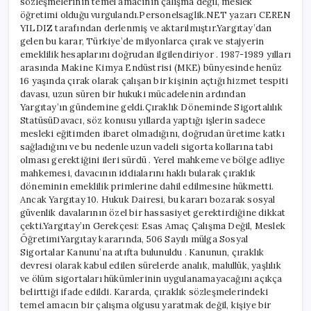
sözleşmelerinin temel amacının çalışma değil, meslek
öğretimi olduğu vurgulandı.Personelsaglik.NET yazarı CEREN
YILDIZ tarafından derlenmiş ve aktarılmıştır.Yargıtay’dan
gelen bu karar, Türkiye’de milyonlarca çırak ve stajyerin
emeklilik hesaplarını doğrudan ilgilendiriyor . 1987-1989 yılları
arasında Makine Kimya Endüstrisi (MKE) bünyesinde henüz
16 yaşında çırak olarak çalışan bir kişinin açtığı hizmet tespiti
davası, uzun süren bir hukuki mücadelenin ardından
Yargıtay’ın gündemine geldi.Çıraklık Döneminde Sigortalılık
StatüsüDavacı, söz konusu yıllarda yaptığı işlerin sadece
mesleki eğitimden ibaret olmadığını, doğrudan üretime katkı
sağladığını ve bu nedenle uzun vadeli sigorta kollarına tabi
olması gerektiğini ileri sürdü . Yerel mahkeme ve bölge adliye
mahkemesi, davacının iddialarını haklı bularak çıraklık
döneminin emeklilik primlerine dahil edilmesine hükmetti.
Ancak Yargıtay 10. Hukuk Dairesi, bu kararı bozarak sosyal
güvenlik davalarının özel bir hassasiyet gerektirdiğine dikkat
çekti.Yargıtay’ın Gerekçesi: Esas Amaç Çalışma Değil, Meslek
ÖğretimiYargıtay kararında, 506 Sayılı mülga Sosyal
Sigortalar Kanunu’na atıfta bulunuldu . Kanunun, çıraklık
devresi olarak kabul edilen sürelerde analık, malullük, yaşlılık
ve ölüm sigortaları hükümlerinin uygulanamayacağını açıkça
belirttiği ifade edildi. Kararda, çıraklık sözleşmelerindeki
temel amacın bir çalışma olgusu yaratmak değil, kişiye bir