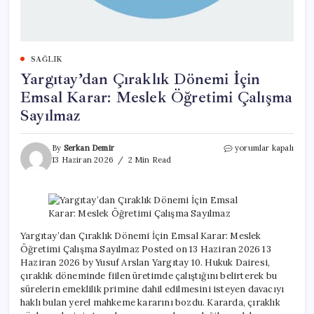
SAĞLIK
Yargıtay’dan Çıraklık Dönemi İçin
Emsal Karar: Meslek Öğretimi Çalışma
Sayılmaz
Yargıtay’dan
By
Serkan Demir
yorumlar kapalı
Çıraklık
13 Haziran 2026
2 Min Read
Dönemi
İçin
Emsal
Karar:
Meslek
Öğretimi
Yargıtay’dan Çıraklık Dönemi İçin Emsal Karar: Meslek
Çalışma
Öğretimi Çalışma Sayılmaz Posted on 13 Haziran 2026 13
Sayılmaz
Haziran 2026 by Yusuf Arslan Yargıtay 10. Hukuk Dairesi,
için
çıraklık döneminde fiilen üretimde çalıştığını belirterek bu
sürelerin emeklilik primine dahil edilmesini isteyen davacıyı
haklı bulan yerel mahkeme kararını bozdu. Kararda, çıraklık