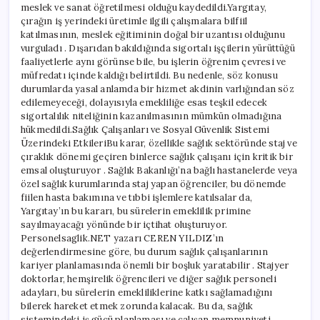
meslek ve sanat öğretilmesi olduğu kaydedildi.Yargıtay,
çırağın iş yerindeki üretimle ilgili çalışmalara bilfiil
katılmasının, meslek eğitiminin doğal bir uzantısı olduğunu
vurguladı . Dışarıdan bakıldığında sigortalı işçilerin yürüttüğü
faaliyetlerle aynı görünse bile, bu işlerin öğrenim çevresi ve
müfredatı içinde kaldığı belirtildi. Bu nedenle, söz konusu
durumlarda yasal anlamda bir hizmet akdinin varlığından söz
edilemeyeceği, dolayısıyla emekliliğe esas teşkil edecek
sigortalılık niteliğinin kazanılmasının mümkün olmadığına
hükmedildi.Sağlık Çalışanları ve Sosyal Güvenlik Sistemi
Üzerindeki EtkileriBu karar, özellikle sağlık sektöründe staj ve
çıraklık dönemi geçiren binlerce sağlık çalışanı için kritik bir
emsal oluşturuyor . Sağlık Bakanlığı’na bağlı hastanelerde veya
özel sağlık kurumlarında staj yapan öğrenciler, bu dönemde
fiilen hasta bakımına ve tıbbi işlemlere katılsalar da,
Yargıtay’ın bu kararı, bu sürelerin emeklilik primine
sayılmayacağı yönünde bir içtihat oluşturuyor.
Personelsaglik.NET yazarı CEREN YILDIZ’ın
değerlendirmesine göre, bu durum sağlık çalışanlarının
kariyer planlamasında önemli bir boşluk yaratabilir . Stajyer
doktorlar, hemşirelik öğrencileri ve diğer sağlık personeli
adayları, bu sürelerin emekliliklerine katkı sağlamadığını
bilerek hareket etmek zorunda kalacak. Bu da, sağlık
sistemindeki iş gücü planlaması ve çalışan memnuniyeti